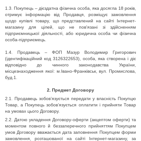
1.3. Покупець – дієздатна фізична особа, яка досягла 18 років,
отримує інформацію від Продавця, розміщує замовлення
щодо купівлі товару, що представлений на сайті Інтернет-
магазину для цілей, що не пов'язані зі здійсненням
підприємницької діяльності, або юридична особа чи фізична
особа-підприємець.
1.4. Продавець – ФОП Мазур Володимир Григорович
(ідентифікаційний код 3126322653), особа, яка створена і діє
відповідно до чинного законодавства України,
місцезнаходження якої: м.Івано-Франківськ, вул. Промислова,
буд.1.
2.
Предмет Договору
2.1. Продавець зобов’язується передати у власність Покупцю
Товар, а Покупець зобов’язується оплатити і прийняти Товар
на умовах цього Договору.
2.2. Датою укладення Договору-оферти (акцептом оферти) та
моментом повного й беззаперечного прийняттям Покупцем
умов Договору вважається дата заповнення Покупцем форми
замовлення, розташованої на сайті Інтернет-магазину, за