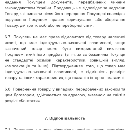
надання Покупцем документів, передбачених чинним
законодавством України. Продавець не відповідає за недоліки
Товару, які виникли після його передання Покупцеві внаслідок
порушення Покупцем правил користування або зберігання
Товару, дій третіх осіб або непереборної сили.
6.7.
Покупець не має права відмовитися від товару належної
якості, що має індивідуально-визначені властивості, якщо
зазначений товар може бути використаний виключно
Покупцем, який його придбав, (в т.ч. за за бажанням Покупця
не стандартні розміри, характеристики, зовнішній вигляд,
комплектація та інше).
Підтвердженням того, що товар має
індивідуально-визначені властивості, є відмінність розмірів
товару та інших характеристик, що вказані в
інтернет-магазині.
6.8.
Повернення товару, у випадках, передбачених законом та
цим Договором, здійснюється за адресою, вказаною на сайті в
розділі «Контакти»
7. Відповідальність
7.1.
Продавець не несе відповідальності за шкоду, заподіяну