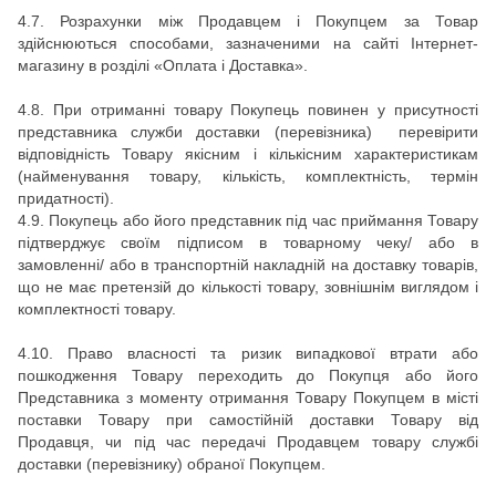
4.7.
Розрахунки між Продавцем і Покупцем за Товар
здійснюються способами, зазначеними на сайті
Інтернет-
магазину
в розділі «Оплата і Доставка».
4.8.
При отриманні товару Покупець повинен у присутності
представника служби доставки (перевізника) перевірити
відповідність Товару якісним і кількісним характеристикам
(найменування товару, кількість, комплектність, термін
придатності).
4.9.
Покупець або його представник під час приймання Товару
підтверджує своїм підписом в товарному чеку/ або в
замовленні/ або в транспортній накладній на доставку товарів,
що не має претензій до кількості товару, зовнішнім виглядом і
комплектності товару.
4.10. Право власності та ризик випадкової втрати або
пошкодження Товару переходить до Покупця або його
Представника з моменту отримання Товару Покупцем в місті
поставки Товару при самостійній доставки Товару від
Продавця, чи під час передачі Продавцем товару службі
доставки (перевізнику) обраної Покупцем.