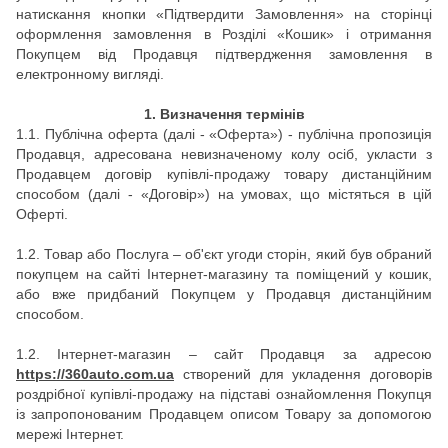
натискання кнопки «Підтвердити Замовлення» на сторінці
оформлення замовлення в Розділі «Кошик» і отримання
Покупцем від Продавця підтвердження замовлення в
електронному вигляді.
1.
Визначення термінів
1.1.
Публічна оферта (далі - «Оферта») - публічна пропозиція
Продавця, адресована невизначеному колу осіб, укласти з
Продавцем договір купівлі-продажу товару дистанційним
способом (далі - «Договір») на умовах, що містяться в цій
Оферті.
1.2. Товар або Послуга – об'єкт угоди сторін, який був обраний
покупцем на сайті Інтернет-магазину та поміщений у кошик,
або вже придбаний Покупцем у Продавця дистанційним
способом.
1.2. Інтернет-магазин – сайт Продавця за адресою
https://360auto.com.ua
створений для укладення договорів
роздрібної купівлі-продажу на підставі ознайомлення Покупця
із запропонованим Продавцем описом Товару за допомогою
мережі Інтернет.