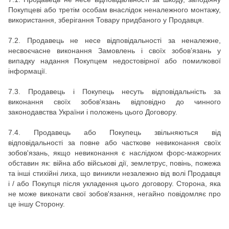
Покупцеві або третім особам внаслідок неналежного монтажу,
використання, зберігання Товару придбаного у Продавця.
7.2.
Продавець не несе відповідальності за неналежне,
несвоєчасне виконання Замовлень і своїх зобов’язань у
випадку надання Покупцем недостовірної або помилкової
інформації.
7.3.
Продавець і Покупець несуть відповідальність за
виконання своїх зобов'язань відповідно до чинного
законодавства України і положень цього Договору.
7.4.
Продавець або Покупець звільняються від
відповідальності за повне або часткове невиконання своїх
зобов'язань, якщо невиконання є наслідком форс-мажорних
обставин як: війна або військові дії, землетрус, повінь, пожежа
та інші стихійні лиха, що виникли незалежно від волі Продавця
і / або Покупця після укладення цього договору.
Сторона, яка
не може виконати свої зобов'язання, негайно повідомляє про
це іншу Сторону.