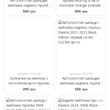
Автологотип шильдик
Ароматизатор в авто
эмблема надпись Hyundai
Hurricane Orange (standart)
Elantra Black Edition
Аромасаше на дефлектор
500 грн
800 грн
Артикул: 522143
Артикул: 522766
Колпачки на ниппель с
Автологотип шильдик
логотипом авто Hyundai
эмблема надпись Hyundai
черного цвета
Elantra 2021-2023 Black
200 грн
550 грн
Edition черный сатин