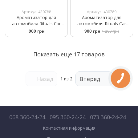
Артикул: 430788
Артикул: 430789
Ароматизатор для
Ароматизатор для
автомобиля Rituals Car
автомобиля Rituals ​Car
Perfume The Ritual of Sport
Perfume The Rituals of
900 грн
900 грн
1 200 грн
+2 Refills 6ml
Mehr +2 Refills 6 ml
Показать еще 17 товаров
Назад
Вперед
1
из 2
068 360-24-24
095 360-24-24
073 360-24-24
Контактная информация