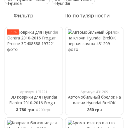
Фильтр
По популярности
−10%
Артикул: 197221
Артикул: 431209
3D коврики для Hyundai
Автомобильный брелок на
Elantra 2010-2016 Frogum
ключи Hyundai BrelOK
Proline 3D408388
черная замша
3 780 грн
4 200 грн
250 грн