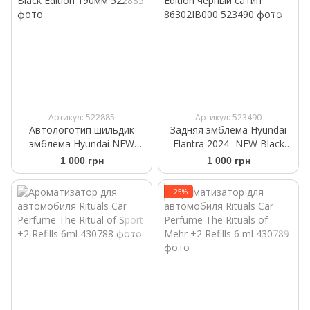
Артикул: 522885
Артикул: 523490
Автологотип шильдик
Задняя эмблема Hyundai
эмблема Hyundai NEW
Elantra 2024- NEW Black
Black Edition 190мм
Edition черный сатин
1 000 грн
1 000 грн
86302IB000
−25%