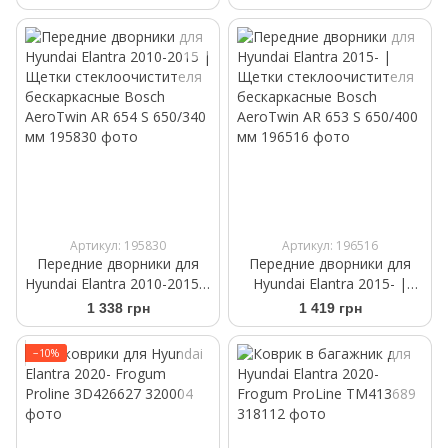
Артикул: 195830
Артикул: 196516
Передние дворники для
Передние дворники для
Hyundai Elantra 2010-2015 |
Hyundai Elantra 2015- |
Щетки стеклоочистителя
Щетки стеклоочистителя
1 338 грн
1 419 грн
бескаркасные Bosch
бескаркасные Bosch
AeroTwin AR 654 S 650/340
AeroTwin AR 653 S 650/400
−10%
мм
мм