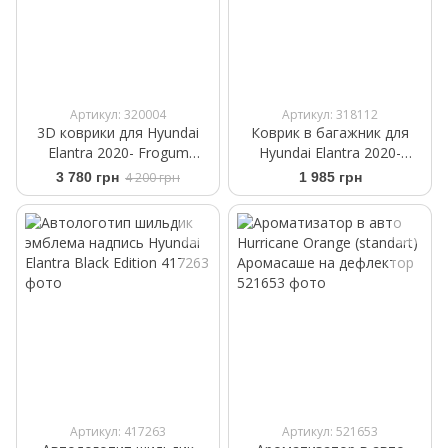
Артикул: 320004
Артикул: 318112
3D коврики для Hyundai
Коврик в багажник для
Elantra 2020- Frogum
Hyundai Elantra 2020-
Proline 3D426627
Frogum ProLine TM413689
3 780 грн
4 200 грн
1 985 грн
Артикул: 417263
Артикул: 521653