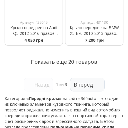
Артикул: 429649
Артикул: 431130
Крыло переднее на Audi
Крыло переднее на BMW
Q5 2012-2016 правое
X5 E70 2010-2013 правое
металл
без омывателя
4 050 грн
7 200 грн
Показать еще 20 товаров
Назад
Вперед
1
из 3
Категория
«Передні крила»
на сайте 360auto – это один
из ключевых элементов кузовного тюнинга, который
позволяет радикально изменить внешний вид автомобиля
спереди и при желании усилить его спортивный характер за
счёт расширенных арок и агрессивного силуэта. В этом
разделе представлены
полноценные передние крила