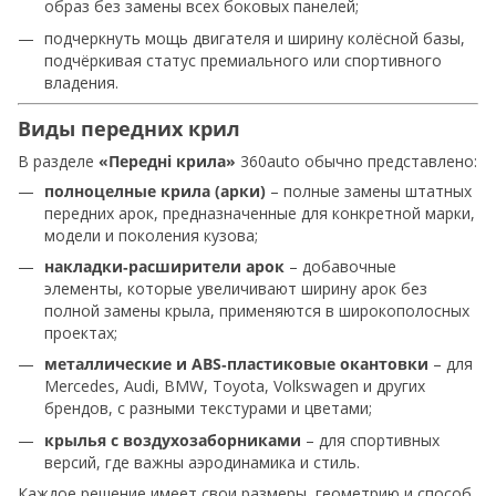
образ без замены всех боковых панелей;
подчеркнуть мощь двигателя и ширину колёсной базы,
подчёркивая статус премиального или спортивного
владения.
Виды передних крил
В разделе
«Передні крила»
360auto обычно представлено:
полноцелные крила (арки)
– полные замены штатных
передних арок, предназначенные для конкретной марки,
модели и поколения кузова;
накладки‑расширители арок
– добавочные
элементы, которые увеличивают ширину арок без
полной замены крыла, применяются в широкополосных
проектах;
металлические и ABS‑пластиковые окантовки
– для
Mercedes, Audi, BMW, Toyota, Volkswagen и других
брендов, с разными текстурами и цветами;
крылья с воздухозаборниками
– для спортивных
версий, где важны аэродинамика и стиль.
Каждое решение имеет свои размеры, геометрию и способ