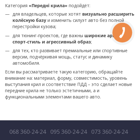
Категория
«Передні крила»
подойдёт:
для владельцев, которые хотят
визуально расширить
колёсную базу
и изменить силуэт авто без полной
перестройки кузова;
для тюнинг‑проектов, где важны
широкие арки,
спорт‑стиль и агрессивный образ
;
для тех, кто развивает премиальные или спортивные
версии, подчёркивая мощь, статус и динамику
автомобиля.
Если вы рассматриваете такую категорию, обращайте
внимание на: материал, форму, совместимость, уровень
выступания крил и соответствие ПДД – это сделает новые
передние крила не только эстетичными, а и
функциональными элементами вашего авто.
068 360-24-24
095 360-24-24
073 360-24-24