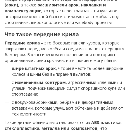
(арки)
, а также
расширители арок, накладки и
комплектующие
, которые перестраивают визуальное
восприятие колёсной базы и стилизуют автомобиль под
спортивные, широкополосные или widebody‑проекты.
Что такое передние крила
Передние крила
– это боковые панели кузова, которые
закрывают передние колёса и соединяют капот с передним
бампером. В классическом исполнении они повторяют
оригинальные линии крыльев, но в тюнинге могут быть:
шире штатных арок
, чтобы вместить более широкие
колёса и шины без выпирания вылетов;
с
изменённым контуром
, агрессивными «плечами» и
углами, подчёркивающими силуэт спортивного купе или
спортседана;
с воздухозаборниками, рёбрами и декоративными
вставками, которые улучшают обтекание и добавляют
технологичности.
Такие детали обычно изготавливаются из
ABS‑пластика,
стеклопластика, металла или композитов
, что