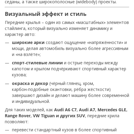
седаны, а также широкополосные (widebody) проекты.
Визуальный эффект и стиль
Передние крылья – один из самых «масштабных» элементов
стайлинга, который визуально изменяет динамику и
характер авто:
широкие арки
создают ощущение «напряжённости» и
мощи, делая автомобиль визуально более агрессивным
и «на взлёте»;
спорт‑стилевые линии
и острые переходы между
капотом и крылом подчёркивают спортивный характер
кузова;
окраска и декор
(чёрный глянец, хром,
карбон‑подобные окантовки, рёбра жёсткости)
завершают дизайн и делают машину более современной
и индивидуальной.
Для таких моделей, как
Audi A6 C7, Audi A7, Mercedes GLE,
Range Rover, VW Tiguan и других SUV
, передние крила
позволяют:
перевести стандартный кузов в более спортивный