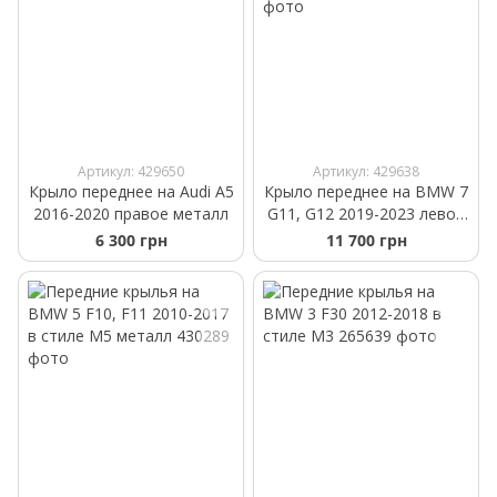
Артикул: 429650
Артикул: 429638
Крыло переднее на Audi A5
Крыло переднее на BMW 7
2016-2020 правое металл
G11, G12 2019-2023 левое
алюминий
6 300 грн
11 700 грн