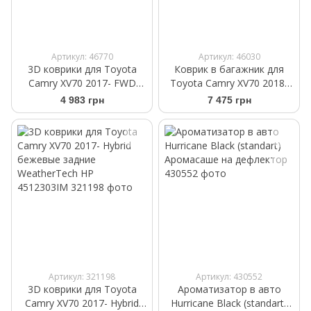
Артикул: 46770
Артикул: 46030
3D коврики для Toyota
Коврик в багажник для
Camry XV70 2017- FWD
Toyota Camry XV70 2018-
черные задние
черный WeatherTech
4 983 грн
7 475 грн
WeatherTech 4412302
401064
Артикул: 321198
Артикул: 430552
3D коврики для Toyota
Ароматизатор в авто
Camry XV70 2017- Hybrid
Hurricane Black (standart)