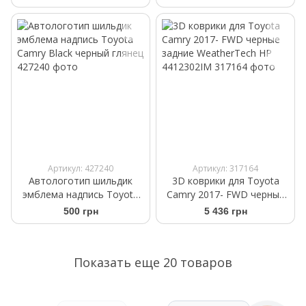
4512301IM
4612301IM
Артикул: 427240
Артикул: 317164
Автологотип шильдик
3D коврики для Toyota
эмблема надпись Toyota
Camry 2017- FWD черные
Camry Black черный глянец
задние WeatherTech HP
500 грн
5 436 грн
4412302IM
Показать еще 20 товаров