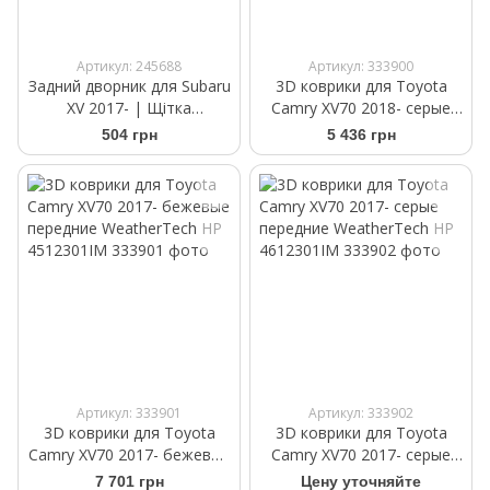
Артикул: 245688
Артикул: 333900
Задний дворник для Subaru
3D коврики для Toyota
XV 2017- | Щітка
Camry XV70 2018- серые
склоочисника Bosch Rear
задние WeatherTech HP
504 грн
5 436 грн
H 306 300 мм
4612302IM
Артикул: 333901
Артикул: 333902
3D коврики для Toyota
3D коврики для Toyota
Camry XV70 2017- бежевые
Camry XV70 2017- серые
передние WeatherTech HP
передние WeatherTech HP
7 701 грн
Цену уточняйте