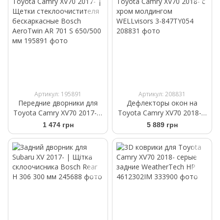
Артикул: 195891
Артикул: 208831
Передние дворники для
Дефлекторы окон на
Toyota Camry XV70 2017- |
Toyota Camry XV70 2018- с
Щетки стеклоочистителя
хром молдингом
1 474 грн
5 889 грн
бескаркасные Bosch
WELLvisors 3-847TY054
AeroTwin AR 701 S 650/500
мм