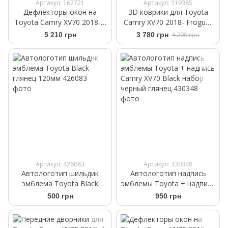
Артикул: 162721
Артикул: 319385
Дефлекторы окон на
3D коврики для Toyota
Toyota Camry XV70 2018- с
Camry XV70 2018- Frogum
черным молдингом
Proline 3D426504
5 210 грн
3 780 грн
4 200 грн
WELLvisors 3-847TY055
Артикул: 426083
Артикул: 430348
Автологотип шильдик
Автологотип надпись
эмблема Toyota Black
эмблемы Toyota + надпись
глянец 120мм
Camry XV70 Black набор
500 грн
950 грн
черный глянец