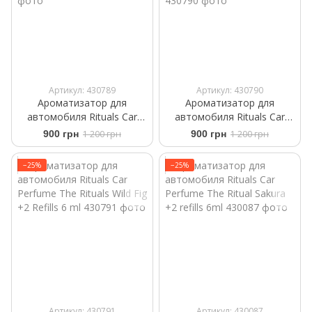
Артикул: 430789
Артикул: 430790
Ароматизатор для
Ароматизатор для
автомобиля Rituals ​Car
автомобиля Rituals ​Car
Perfume The Rituals of
Perfume ​White Basil Private
900 грн
1 200 грн
900 грн
1 200 грн
Mehr +2 Refills 6 ml
Collection +2 Refills 6 g
−25%
−25%
Артикул: 430791
Артикул: 430087