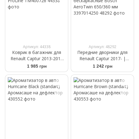
Артикул: 44338
Артикул: 48292
Коврик в багажник для
Передние дворники для
Renault Captur 2013-2019
Renault Captur 2017- |
верхняя полка Frogum
Щетки стеклоочистителя
1 985 грн
1 242 грн
ProLine TM400726
бескаркасные Bosch
AeroTwin 650/360 мм
3397014250