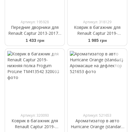
Артикул: 195928
Артикул: 318129
Передние дворники для
Коврик в багажник для
Renault Captur 2013-2017 |
Renault Captur 2019-
Щетки стеклоочистителя
верхняя полка Frogum
1 433 грн
1 985 грн
бескаркасные Bosch
ProLine TM413559
AeroTwin A 868 S 650/340
мм
Артикул: 320093
Артикул: 521653
Коврик в багажник для
Ароматизатор в авто
Renault Captur 2019-
Hurricane Orange (standart)