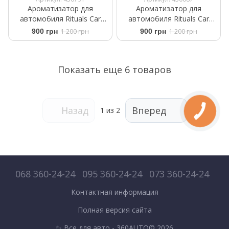
Ароматизатор для
Ароматизатор для
автомобиля Rituals ​Car
автомобиля Rituals ​Car
Perfume The Rituals Wild Fig
Perfume The Ritual Sakura
900 грн
1 200 грн
900 грн
1 200 грн
+2 Refills 6 ml
+2 refills 6ml
Показать еще 6 товаров
Назад
Вперед
1
из 2
068 360-24-24
095 360-24-24
073 360-24-24
Контактная информация
Полная версия сайта
✨ Все для авто - 360AUTO© 2026