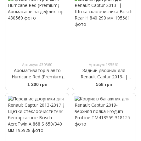
Артикул: 430560
Артикул: 195561
Ароматизатор в авто
Задний дворник для
Hurricane Red (Premium)
Renault Captur 2013- |
Аромасаше на дефлектор
Щітка склоочисника Bosch
1 200 грн
558 грн
Rear H 840 290 мм