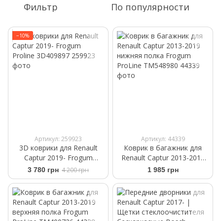
Фильтр
По популярности
−10%
Артикул: 259923
Артикул: 44339
3D коврики для Renault
Коврик в багажник для
Captur 2019- Frogum
Renault Captur 2013-2019
Proline 3D409897
нижняя полка Frogum
3 780 грн
4 200 грн
1 985 грн
ProLine TM548980