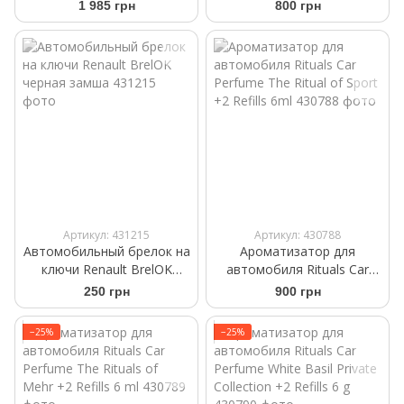
нижняя полка Frogum
Аромасаше на дефлектор
1 985 грн
800 грн
ProLine TM413542
Артикул: 431215
Артикул: 430788
Автомобильный брелок на
Ароматизатор для
ключи Renault BrelOK
автомобиля Rituals Car
черная замша
Perfume The Ritual of Sport
250 грн
900 грн
+2 Refills 6ml
−25%
−25%