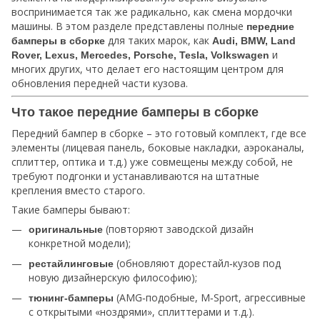
воспринимается так же радикально, как смена мордочки
машины. В этом разделе представлены полные
передние
для таких марок, как
бамперы в сборке
Audi, BMW, Land
и
Rover, Lexus, Mercedes, Porsche, Tesla, Volkswagen
многих других, что делает его настоящим центром для
обновления передней части кузова.
Что такое передние бамперы в сборке
Передний бампер в сборке – это готовый комплект, где все
элементы (лицевая панель, боковые накладки, аэроканалы,
сплиттер, оптика и т.д.) уже совмещены между собой, не
требуют подгонки и устанавливаются на штатные
крепления вместо старого.
Такие бамперы бывают:
(повторяют заводской дизайн
оригинальные
конкретной модели);
(обновляют дорестайл‑кузов под
рестайлинговые
новую дизайнерскую философию);
(AMG‑подобные, M‑Sport, агрессивные
тюнинг‑бамперы
с открытыми «ноздрями», сплиттерами и т.д.).