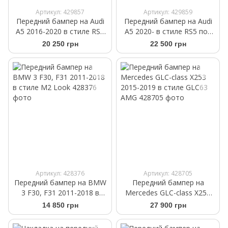
Артикул: 429857
Артикул: 429859
Передний бампер на Audi
Передний бампер на Audi
A5 2016-2020 в стиле RS5
A5 2020- в стиле RS5 под
V2
дистроник V2
20 250 грн
22 500 грн
Артикул: 428376
Артикул: 428705
Передний бампер на BMW
Передний бампер на
3 F30, F31 2011-2018 в
Mercedes GLC-class X253
стиле M2 Look
2015-2019 в стиле GLC63
14 850 грн
27 900 грн
AMG