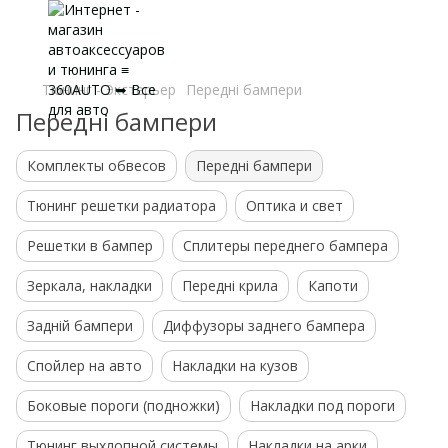
Тюнинг - Экстерьер
Передні бампери
Передні бампери
Комплекты обвесов
Передні бампери
Тюнинг решетки радиатора
Оптика и свет
Решетки в бампер
Сплитеры переднего бампера
Зеркала, накладки
Передні крила
Капоти
Задній бампери
Диффузоры заднего бампера
Спойлер на авто
Накладки на кузов
Боковые пороги (подножки)
Накладки под пороги
Тюнинг выхлопной системы
Накладки на арки