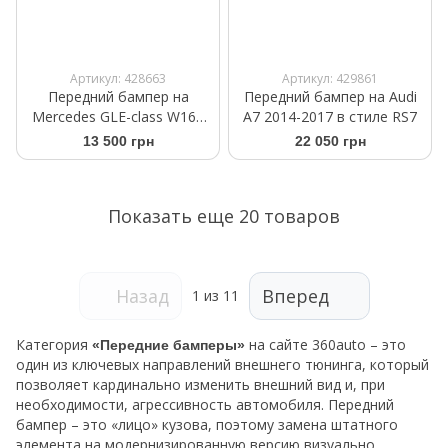
Артикул: 428663
Артикул: 429861
Передний бампер на
Передний бампер на Audi
Mercedes GLE-class W166
A7 2014-2017 в стиле RS7
2015-2018 AMG Line
13 500 грн
22 050 грн
Показать еще 20 товаров
Назад
Вперед
1
из 11
Категория
на сайте 360auto – это
«Передние бамперы»
один из ключевых направлений внешнего тюнинга, который
позволяет кардинально изменить внешний вид и, при
необходимости, агрессивность автомобиля. Передний
бампер – это «лицо» кузова, поэтому замена штатного
элемента на модернизированную версию визуально