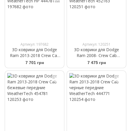
Артикул: 197682
Артикул: 120251
3D коврики для Dodge
3D коврики для Dodge
Ram 2013-2018 Crew Cab
Ram 2008- Crew Cab
черные передние
бежевые задние
7 701 грн
7 475 грн
WeatherTech HP 444781IM
WeatherTech 452163