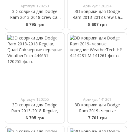
Артикул: 120253
Артикул: 120254
3D коврики для Dodge
3D коврики для Dodge
Ram 2013-2018 Crew Cab
Ram 2013-2018 Crew Cab
бежевые передние
черные передние
6 795 грн
8 607 грн
WeatherTech 454781
WeatherTech 444771
Артикул: 120255
Артикул: 141261
3D коврики для Dodge
3D коврики для Dodge
Ram 2013-2018 Regular,
Ram 2019- черные
Quad Cab черные передние
передние WeatherTech HP
6 795 грн
7 701 грн
WeatherTech 444651
4414281IM