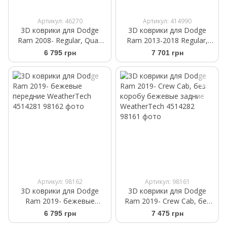
Артикул: 46270
Артикул: 414990
3D коврики для Dodge
3D коврики для Dodge
Ram 2008- Regular, Quad
Ram 2013-2018 Regular,
Cab черные передние
Quad Cab черные передние
6 795 грн
7 701 грн
WeatherTech 442381
WeatherTech HP 444651IM
Артикул: 98162
Артикул: 98161
3D коврики для Dodge
3D коврики для Dodge
Ram 2019- бежевые
Ram 2019- Crew Cab, без
передние WeatherTech
коробу бежевые задние
6 795 грн
7 475 грн
4514281
WeatherTech 4514282