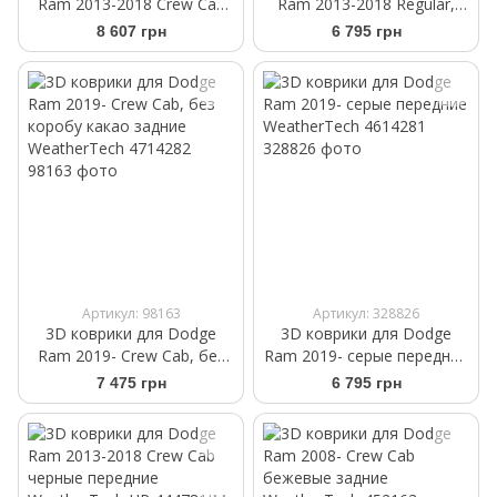
Ram 2013-2018 Crew Cab
Ram 2013-2018 Regular,
какао передние
Quad Cab какао передние
8 607 грн
6 795 грн
WeatherTech 474771
WeatherTech 474651
Артикул: 98163
Артикул: 328826
3D коврики для Dodge
3D коврики для Dodge
Ram 2019- Crew Cab, без
Ram 2019- серые передние
коробу какао задние
WeatherTech 4614281
7 475 грн
6 795 грн
WeatherTech 4714282