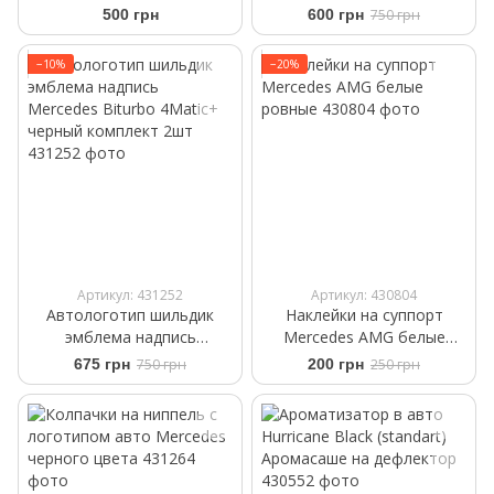
черная на капот 57 мм
глянец 2шт
500 грн
600 грн
750 грн
−10%
−20%
Артикул: 431252
Артикул: 430804
Автологотип шильдик
Наклейки на суппорт
эмблема надпись
Mercedes AMG белые
Mercedes Biturbo 4Matic+
ровные
675 грн
750 грн
200 грн
250 грн
черный комплект 2шт