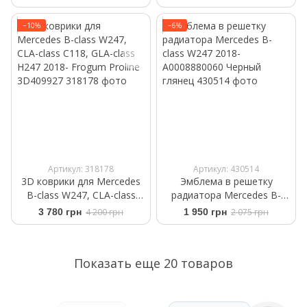
черный мат
−10%
−6%
Артикул: 318178
Артикул: 430514
3D коврики для Mercedes
Эмблема в решетку
B-class W247, CLA-class
радиатора Mercedes B-
C118, GLA-class H247 2018-
class W247 2018-
3 780 грн
4 200 грн
1 950 грн
2 075 грн
Frogum Proline 3D409927
A0008880060 Черный
глянец
Показать еще 20 товаров