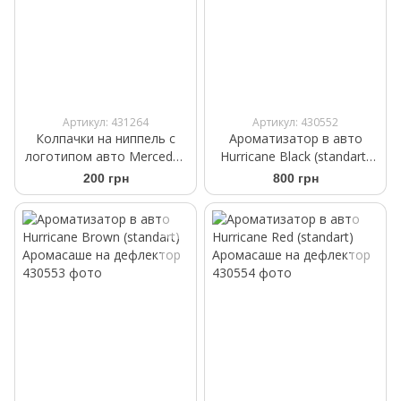
Артикул: 431264
Артикул: 430552
Колпачки на ниппель с
Ароматизатор в авто
логотипом авто Mercedes
Hurricane Black (standart)
черного цвета
Аромасаше на дефлектор
200 грн
800 грн