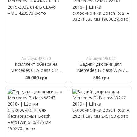
Артикул: 428570
Артикул: 196002
Комплект обвеса на
Задний дворник для
Mercedes CLA-class C118
Mercedes B-class W247
2019-2022 стиль CLA45
2018- | Щітка
45 000 грн
594 грн
AMG
склоочисника Bosch Rear A
332 H 330 мм