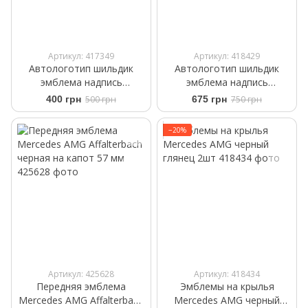
Артикул: 417349
Артикул: 418429
Автологотип шильдик
Автологотип шильдик
эмблема надпись
эмблема надпись
Mercedes Hybrid 2017-2025
Mercedes Turbo 4Matic
400 грн
500 грн
675 грн
750 грн
черный глянец 133мм
Black Red комплект 2шт
−20%
Артикул: 425628
Артикул: 418434
Передняя эмблема
Эмблемы на крылья
Mercedes AMG Affalterbach
Mercedes AMG черный