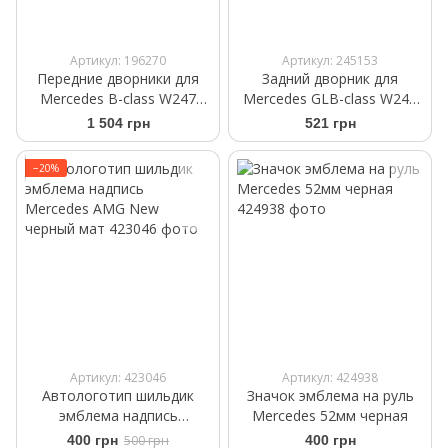
Артикул: 196270
Артикул: 245153
Передние дворники для
Задний дворник для
Mercedes B-class W247
Mercedes GLB-class W247
2018- | Щетки
2019- | Щітка
1 504 грн
521 грн
стеклоочистителя
склоочисника Bosch Rear A
бескаркасные Bosch
282 H 280 мм
−20%
AeroTwin 650/475 мм
Артикул: 423046
Артикул: 424938
Автологотип шильдик
Значок эмблема на руль
эмблема надпись
Mercedes 52мм черная
Mercedes AMG New
400 грн
500 грн
400 грн