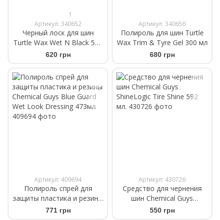
1
Артикул: 340652
Артикул: 340656
Черный лоск для шин
Полироль для шин Turtle
Turtle Wax Wet N Black 500
Wax Trim & Tyre Gel 300 мл
мл
620 грн
680 грн
Артикул: 409694
Артикул: 430726
Полироль спрей для
Средство для чернения
защиты пластика и резины
шин Chemical Guys
Chemical Guys Blue Guard
ShineLogic Tire Shine 592
771 грн
550 грн
Wet Look Dressing 473мл
мл.