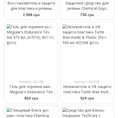
Восстановитель и защита
Защитное средство для
для пластика и резины
резины Chemical Guys
Chemical Guys Tire+Trim
Galactic Black Wet Look Tire
1 589 грн
730 грн
Gel 473мл
Shine Dressing 473мл
Артикул: 401386
Артикул: 425508
Гель для чорніння шин -
Увлажнитель и УФ защита
Meguiar's Endurance Tire
пластика Turtle Wax Inside
Gel 473 мл. (G7516)
& Plastic Shine 500 мл
853 грн
524 грн