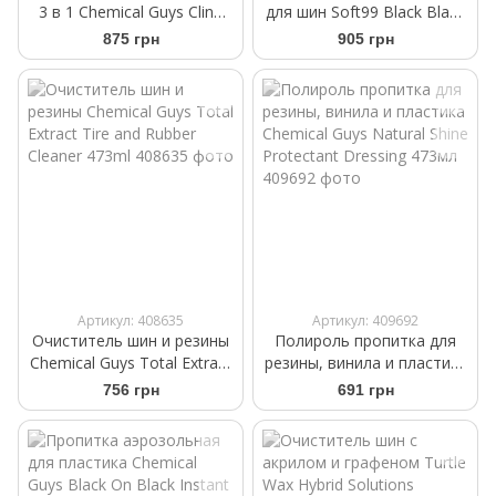
3 в 1 Chemical Guys Cling
для шин Soft99 Black Black
On Tire Foam High Gloss 3
110 мл
875 грн
905 грн
in 1 Cleaner, Protectant, and
Dressing
Артикул: 408635
Артикул: 409692
Очиститель шин и резины
Полироль пропитка для
Chemical Guys Total Extract
резины, винила и пластика
Tire and Rubber Cleaner
Chemical Guys Natural Shine
756 грн
691 грн
473ml
Protectant Dressing 473мл