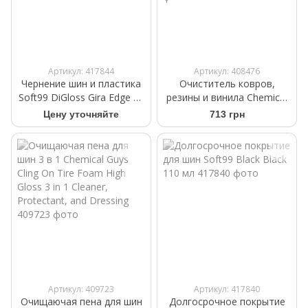
Артикул: 417844
Артикул: 408476
Чернение шин и пластика
Очиститель ковров,
Soft99 DiGloss Gira Edge 70
резины и винила Chemical
мл
Guys Mat ReNew Rubber +
Цену уточняйте
713 грн
Vinyl Floor Mat Cleaner and
Protectant 473мл
Артикул: 409723
Артикул: 417840
Очищаючая пена для шин
Долгосрочное покрытие