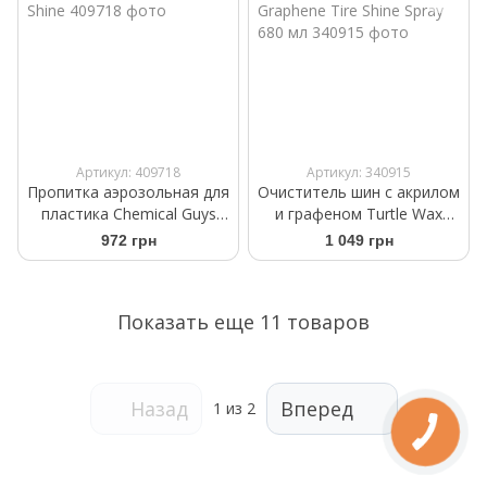
Артикул: 409718
Артикул: 340915
Пропитка аэрозольная для
Очиститель шин с акрилом
пластика Chemical Guys
и графеном Turtle Wax
Black On Black Instant Shine
Hybrid Solutions Graphene
972 грн
1 049 грн
Tire Shine Spray 680 мл
Показать еще 11 товаров
Назад
Вперед
1
из 2