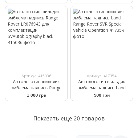
WeatherTech 401282
WeatherTech 40525
Артикул: 415036
Артикул: 417354
Автологотип шильдик
Автологотип шильдик
эмблема надпись Range
эмблема надпись Land
Rover LR076943 для
Range Rover SVR Special
1 000 грн
500 грн
комплектации
Vehicle Operation
SVAutobiography black
Показать еще 20 товаров