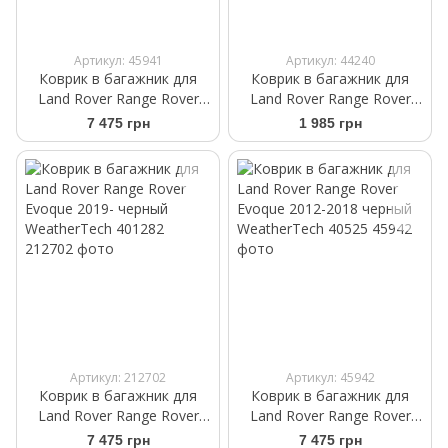
Артикул: 45941
Артикул: 44240
Коврик в багажник для
Коврик в багажник для
Land Rover Range Rover
Land Rover Range Rover
Evoque 2012-2018 какао
Evoque 2011-2019 Frogum
7 475 грн
1 985 грн
WeatherTech 43525
ProLine TM548744
Артикул: 212702
Артикул: 45942
Коврик в багажник для
Коврик в багажник для
Land Rover Range Rover
Land Rover Range Rover
Evoque 2019- черный
Evoque 2012-2018 черный
7 475 грн
7 475 грн