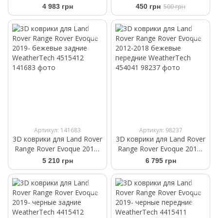
2018 черные задние
Rover Supercharged silver
4 983 грн
450 грн
500 грн
WeatherTech 444043
red
Артикул: 141683
Артикул: 98237
3D коврики для Land Rover
3D коврики для Land Rover
Range Rover Evoque 2019-
Range Rover Evoque 2012-
бежевые задние
2018 бежевые передние
5 210 грн
6 795 грн
WeatherTech 4515412
WeatherTech 454041