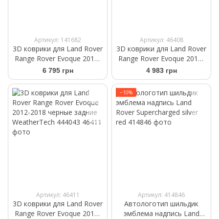
Артикул: 141682
Артикул: 46408
3D коврики для Land Rover
3D коврики для Land Rover
Range Rover Evoque 2019-
Range Rover Evoque 2012-
бежевые передние
2018 черные задние
6 795 грн
4 983 грн
WeatherTech 4515411
WeatherTech 444042
−10%
Артикул: 46411
Артикул: 414846
3D коврики для Land Rover
Автологотип шильдик
Range Rover Evoque 2012-
эмблема надпись Land