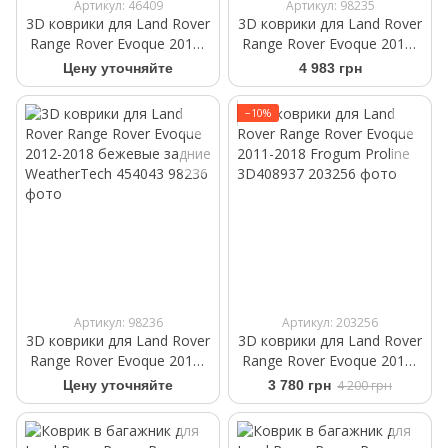
Артикул: 46409
Артикул: 98235
3D коврики для Land Rover
3D коврики для Land Rover
Range Rover Evoque 2012-
Range Rover Evoque 2012-
2018 черные передние
2018 бежевые задние
Цену уточняйте
4 983 грн
WeatherTech 444041
WeatherTech 454042
−10%
Артикул: 98236
Артикул: 203256
3D коврики для Land Rover
3D коврики для Land Rover
Range Rover Evoque 2012-
Range Rover Evoque 2011-
2018 бежевые задние
2018 Frogum Proline
Цену уточняйте
3 780 грн
4 200 грн
WeatherTech 454043
3D408937