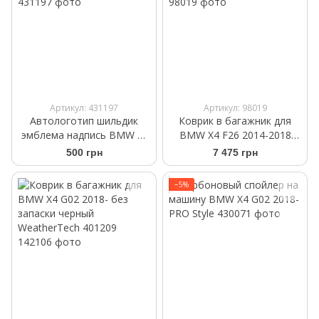
Артикул: 431197
Артикул: 98019
Автологотип шильдик
Коврик в багажник для
эмблема надпись BMW M
BMW X4 F26 2014-2018
Black Shadow Edition 45мм
какао WeatherTech 43739
500 грн
7 475 грн
−5%