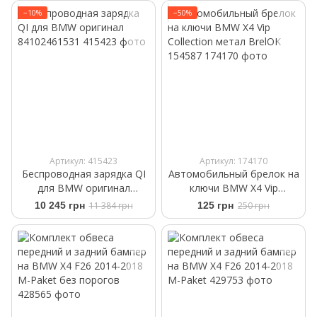
−10%
−50%
Артикул: 415423
Артикул: 174170
Беспроводная зарядка QI
Автомобильный брелок на
для BMW оригинал
ключи BMW X4 Vip
84102461531
Collection метал BrelOK
10 245 грн
11 384 грн
125 грн
250 грн
154587