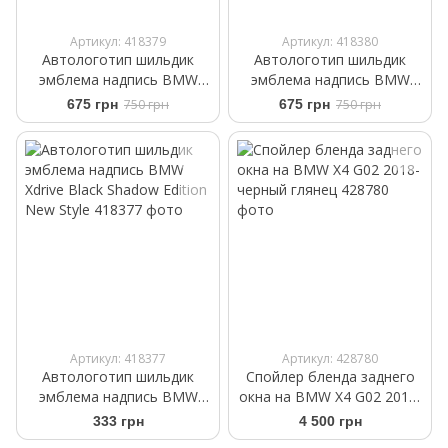
Артикул: 418379
Артикул: 418380
Автологотип шильдик
Автологотип шильдик
эмблема надпись BMW
эмблема надпись BMW
X4M40i black глянец на
X4M40d black глянец на
675 грн
750 грн
675 грн
750 грн
крышку багажника
крышку багажника
Артикул: 418377
Артикул: 428780
Автологотип шильдик
Спойлер бленда заднего
эмблема надпись BMW
окна на BMW X4 G02 2018-
Xdrive Black Shadow Edition
черный глянец
333 грн
4 500 грн
New Style