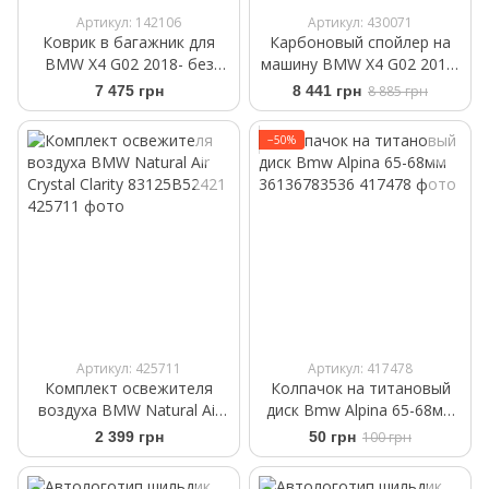
Артикул: 142106
Артикул: 430071
Коврик в багажник для
Карбоновый спойлер на
BMW X4 G02 2018- без
машину BMW X4 G02 2018-
запаски черный
PRO Style
7 475 грн
8 441 грн
8 885 грн
WeatherTech 401209
−50%
Артикул: 425711
Артикул: 417478
Комплект освежителя
Колпачок на титановый
воздуха BMW Natural Air
диск Bmw Alpina 65-68мм
Crystal Clarity 83125B52421
36136783536
2 399 грн
50 грн
100 грн