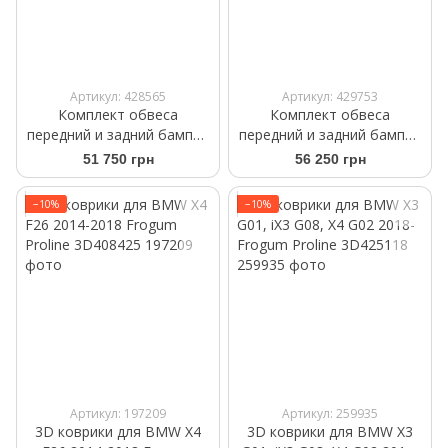
Артикул: 428565
Артикул: 429753
Комплект обвеса
Комплект обвеса
передний и задний бампер
передний и задний бампер
на BMW X4 F26 2014-2018
на BMW X4 F26 2014-2018
51 750 грн
56 250 грн
M-Paket без порогов
M-Paket
−10%
−10%
Артикул: 197209
Артикул: 259935
3D коврики для BMW X4
3D коврики для BMW X3