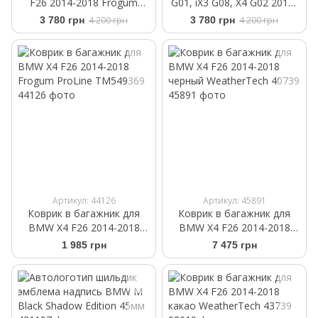
F26 2014-2018 Frogum
G01, iX3 G08, X4 G02 2018-
Proline 3D408425
Frogum Proline 3D425118
3 780 грн
4 200 грн
3 780 грн
4 200 грн
Артикул: 44126
Артикул: 45891
Коврик в багажник для
Коврик в багажник для
BMW X4 F26 2014-2018
BMW X4 F26 2014-2018
Frogum ProLine TM549369
черный WeatherTech 40739
1 985 грн
7 475 грн