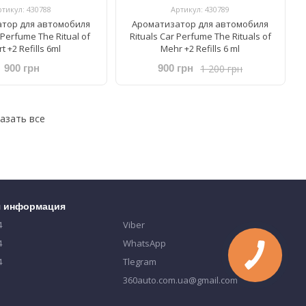
ртикул: 430788
Артикул: 430789
тор для автомобиля
Ароматизатор для автомобиля
 Perfume The Ritual of
Rituals ​Car Perfume The Rituals of
t +2 Refills 6ml
Mehr +2 Refills 6 ml
1 200 грн
900 грн
900 грн
азать все
я информация
4
Viber
4
WhatsApp
4
Tlegram
360auto.com.ua@gmail.com