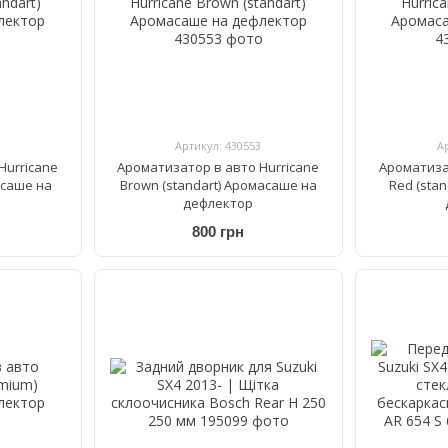
Артикул: 430553
А
Hurricane
Ароматизатор в авто Hurricane
Ароматиза
асаше на
Brown (standart) Аромасаше на
Red (sta
дефлектор
800 грн