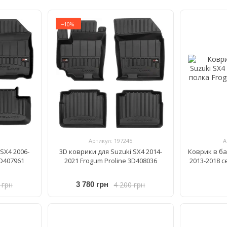
−10%
Артикул: 197245
А
SX4 2006-
3D коврики для Suzuki SX4 2014-
Коврик в ба
3D407961
2021 Frogum Proline 3D408036
2013-2018 
 грн
4 200 грн
3 780 грн