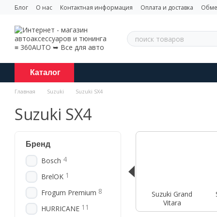
Перейти к основному контенту
Блог
О нас
Контактная информация
Оплата и доставка
Обме
Каталог
Главная
Suzuki
Suzuki SX4
Suzuki SX4
Бренд
4
Bosch
1
BrelOK
8
Frogum Premium
Suzuki Grand
Vitara
11
HURRICANE