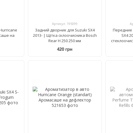
Артикул: 195099
А
Hurricane
Задний дворник для Suzuki SX4
Передние 
саше на
2013- | Щітка склоочисника Bosch
SX4 2
Rear H 250 250 мм
стеклоочис
Bosch Aero
420 грн