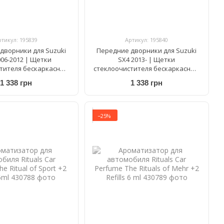
ртикул: 195839
Артикул: 195840
дворники для Suzuki
Передние дворники для Suzuki
006-2012 | Щетки
SX4 2013- | Щетки
тителя бескаркасные
стеклоочистителя бескаркасные
Twin AR 654 S 650/340
Bosch AeroTwin AR 654 S 650/340
1 338 грн
1 338 грн
мм
мм
−25%