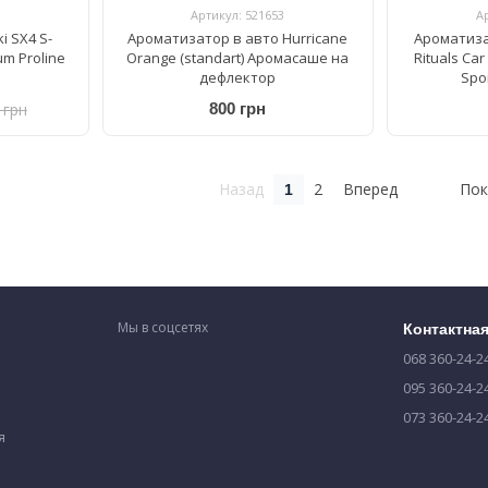
Артикул: 521653
А
i SX4 S-
Ароматизатор в авто Hurricane
Ароматиза
um Proline
Orange (standart) Аромасаше на
Rituals Car
дефлектор
Spor
 грн
800 грн
Назад
2
Вперед
Пок
1
Мы в соцсетях
Контактна
068 360-24-2
095 360-24-2
073 360-24-2
я