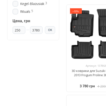
3
Kegel-Blazusiak
5
Rituals
−10%
Цена, грн
От Цена, грн
До Цена, грн
OK
Артикул: 137863
3D коврики для Suzuki 
2013 Frogum Proline 
4 200
3 780 грн