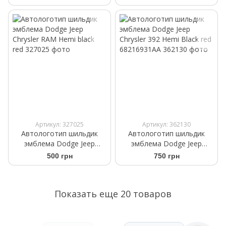
chrom
Emblems 327020
Артикул: 327025
Артикул: 362130
Автологотип шильдик
Автологотип шильдик
эмблема Dodge Jeep
эмблема Dodge Jeep
Chrysler RAM Hemi black
Chrysler 392 Hemi Black red
500 грн
750 грн
red
68216931AA
Показать еще 20 товаров