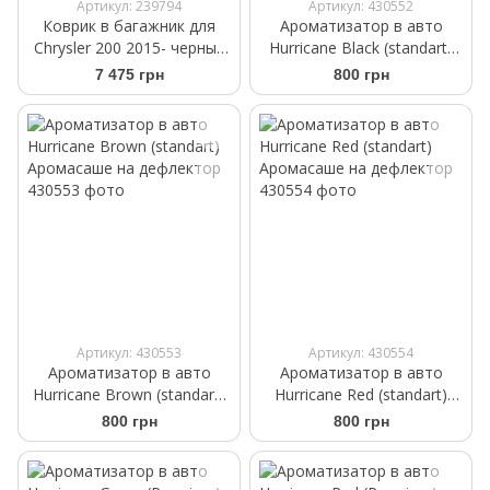
Артикул: 239794
Артикул: 430552
Коврик в багажник для
Ароматизатор в авто
Chrysler 200 2015- черный
Hurricane Black (standart)
WeatherTech 40724
Аромасаше на дефлектор
7 475 грн
800 грн
Артикул: 430553
Артикул: 430554
Ароматизатор в авто
Ароматизатор в авто
Hurricane Brown (standart)
Hurricane Red (standart)
Аромасаше на дефлектор
Аромасаше на дефлектор
800 грн
800 грн