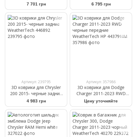
2023 AWD черные
передние WeatherTech
7 701 грн
6 795 грн
передние WeatherTech HP
446891
444251IM
Артикул: 239795
Артикул: 357986
3D коврики для Chrysler
3D коврики для Dodge
200 2015- черные задние
Charger 2011-2023 RWD
WeatherTech 446892
черные передние
4 983 грн
Цену уточняйте
WeatherTech HP 443791IM