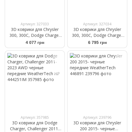
Артикул: 327033
Артикул: 327034
3D коврики для Chrysler
3D коврики для Chrysler
300, 300C, Dodge Charger
300, 300C, Dodge Charger
2011- бежевые задние
RWD 2011- бежевые
4 077 грн
6 795 грн
WeatherTech 453792
передние WeatherTech
453791
Артикул: 357985
Артикул: 239796
3D коврики для Dodge
3D коврики для Chrysler
Charger, Challenger 2011-
200 2015- черные