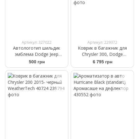
Артикул: 327022
Артикул: 229372
Автологотип шильдик
Коврик в багажник для
эмблема Dodge Jeep
Chrysler 300, Dodge
Chrysler RAM Hemi white
Charger 2011-2023 чорный
500 грн
6 795 грн
WeatherTech 40270