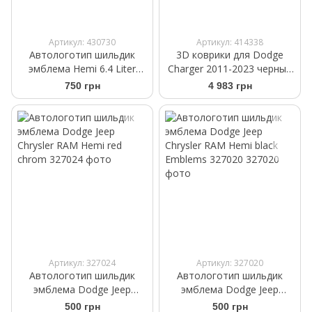
Артикул: 430730
Артикул: 414338
Автологотип шильдик
3D коврики для Dodge
эмблема Hemi 6.4 Liter
Charger 2011-2023 черные
black 68247898AA
задние WeatherTech HP
750 грн
4 983 грн
443792IM
Артикул: 327024
Артикул: 327020
Автологотип шильдик
Автологотип шильдик
эмблема Dodge Jeep
эмблема Dodge Jeep
Chrysler RAM Hemi red
Chrysler RAM Hemi black
500 грн
500 грн