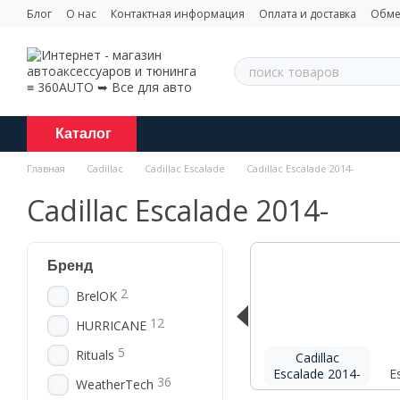
Перейти к основному контенту
Блог
О нас
Контактная информация
Оплата и доставка
Обме
Каталог
Главная
Cadillac
Cadillac Escalade
Cadillac Escalade 2014-
Cadillac Escalade 2014-
Бренд
2
BrelOK
12
HURRICANE
5
Rituals
Cadillac
Escalade 2014-
E
36
WeatherTech