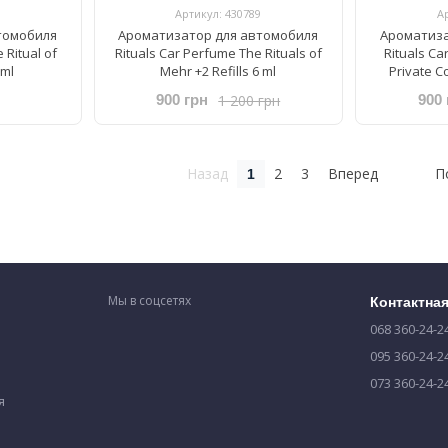
Артикул: 430789
А
томобиля
Ароматизатор для автомобиля
Ароматиза
 Ritual of
Rituals ​Car Perfume The Rituals of
Rituals ​Ca
6ml
Mehr +2 Refills 6 ml
Private Co
1 200 грн
900 грн
900 
Назад
2
3
Вперед
П
1
Мы в соцсетях
Контактна
068 360-24-2
095 360-24-2
073 360-24-2
я