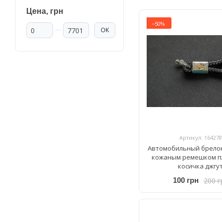
Цена, грн
−50%
От Цена, грн
До Цена, грн
OK
Артикул: 164278
Автомобильный брелок 
кожаным ремешком 
косичка джгу
200 г
100 грн