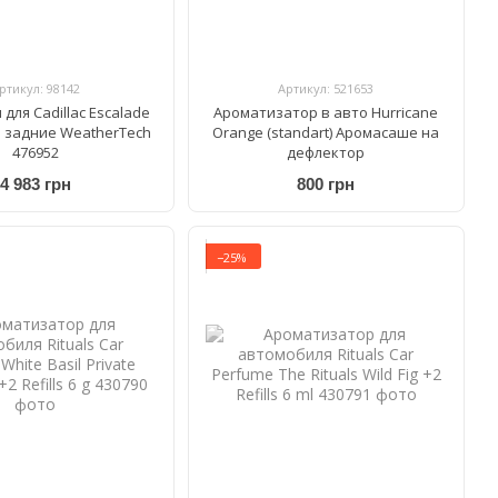
ртикул: 98142
Артикул: 521653
для Cadillac Escalade
Ароматизатор в авто Hurricane
о задние WeatherTech
Orange (standart) Аромасаше на
476952
дефлектор
4 983 грн
800 грн
−25%