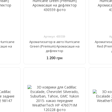
Артикул: 430559
А
Hurricane
Ароматизатор в авто Hurricane
Ароматиза
асаше на
Green (Premium) Аромасаше на
Red (Pre
дефлектор
1 200 грн