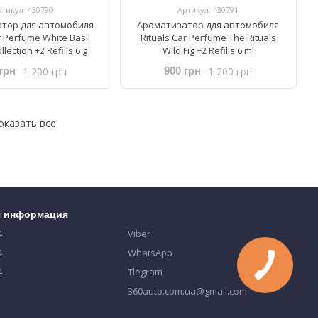
ртикул: 430790
Артикул: 430791
тор для автомобиля
Ароматизатор для автомобиля
r Perfume ​White Basil
Rituals ​Car Perfume The Rituals
llection +2 Refills 6 g
Wild Fig +2 Refills 6 ml
1 200 грн
1 200 грн
грн
900 грн
оказать все
я информация
4
Viber
4
WhatsApp
4
Tlegram
360auto.com.ua@gmail.com