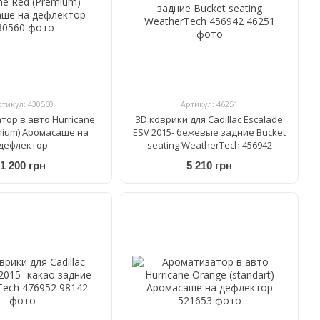
ртикул: 430560
Артикул: 46251
тор в авто Hurricane
3D коврики для Cadillac Escalade
mium) Аромасаше на
ESV 2015- бежевые задние Bucket
дефлектор
seating WeatherTech 456942
1 200 грн
5 210 грн