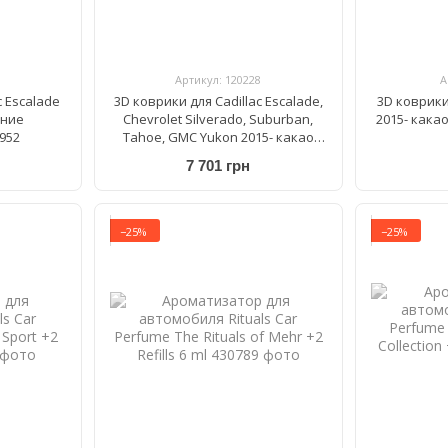
Артикул: 120228
А
c Escalade
3D коврики для Cadillac Escalade,
3D коврики 
дние
Chevrolet Silverado, Suburban,
2015- кака
952
Tahoe, GMC Yukon 2015- какао
передние WeatherTech HP
7 701 грн
476071IM
−25%
−25%