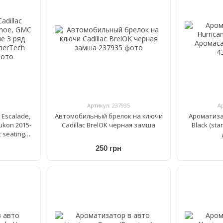
Артикул: 237935
А
 Escalade,
Автомобильный брелок на ключи
Ароматиза
ukon 2015-
Cadillac BrelOK черная замша
Black (st
 seating
077
250 грн