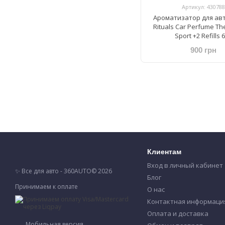
Артикул: 430788
Ароматизатор для ав
Rituals Car Perfume The
Sport +2 Refills 
900 грн
Клиентам
Вход в личный кабинет
✨ Все для авто - 360AUTO© 2026
Блог
Принимаем к оплате
О нас
Контактная информаци
Оплата и доставка
Мобильная версия