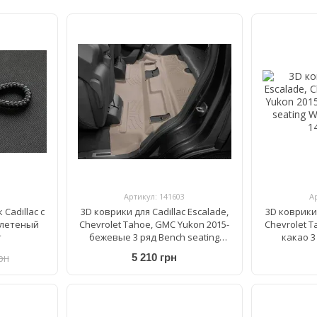
Артикул: 141603
А
Cadillac с
3D коврики для Cadillac Escalade,
3D коврики 
плетеный
Chevrolet Tahoe, GMC Yukon 2015-
Chevrolet T
т
бежевые 3 ряд Bench seating
какао 3
WeatherTech 456075
Weat
рн
5 210 грн