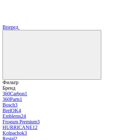
Вперед
Фильтр
Бренд
360Carbon
1
360Parts
1
Bosch
3
BrelOK
4
Emblems
24
Frogum Premium
3
HURRICANE
12
Kolpachok
3
Restal
2