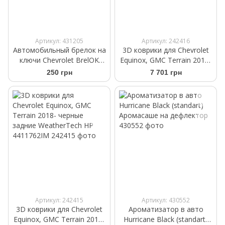
Артикул: 431205
Артикул: 242416
Автомобильный брелок на
3D коврики для Chevrolet
ключи Chevrolet BrelOK
Equinox, GMC Terrain 2018-
черная замша
черные передние
250 грн
7 701 грн
WeatherTech HP
4411761IM
Артикул: 242415
Артикул: 430552
3D коврики для Chevrolet
Ароматизатор в авто
Equinox, GMC Terrain 2018-
Hurricane Black (standart)