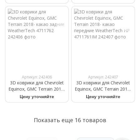
WeatherTech 431018
HP 4711762IM
Артикул: 242406
Артикул: 242407
3D коврики для Chevrolet
3D коврики для Chevrolet
Equinox, GMC Terrain 2018-
Equinox, GMC Terrain 2018-
какао задние WeatherTech
какао передние
Цену уточняйте
Цену уточняйте
4711762
WeatherTech HP
4711761IM
Показать еще 16 товаров