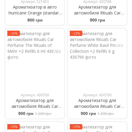
Артикул: 521653
Артикул: 430788
Ароматизатор в авто
Ароматизатор для
Hurricane Orange (standart)
автомобиля Rituals Car
Аромасаше на дефлектор
Perfume The Ritual of Sport
800 грн
900 грн
+2 Refills 6ml
−25%
−25%
Артикул: 430789
Артикул: 430790
Ароматизатор для
Ароматизатор для
автомобиля Rituals ​Car
автомобиля Rituals ​Car
Perfume The Rituals of
Perfume ​White Basil Private
900 грн
1 200 грн
900 грн
1 200 грн
Mehr +2 Refills 6 ml
Collection +2 Refills 6 g
−25%
−25%