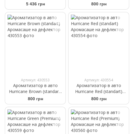
черные задние
Аромасаше на дефлектор
5 436 грн
800 грн
WeatherTech HP
4411762IM
Артикул: 430553
Артикул: 430554
Ароматизатор в авто
Ароматизатор в авто
Hurricane Brown (standart)
Hurricane Red (standart)
Аромасаше на дефлектор
Аромасаше на дефлектор
800 грн
800 грн