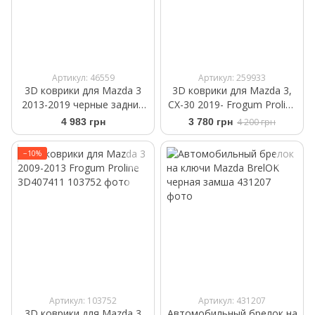
Артикул: 46559
Артикул: 259933
3D коврики для Mazda 3
3D коврики для Mazda 3,
2013-2019 черные задние
CX-30 2019- Frogum Proline
WeatherTech 444864
3D425088
4 983 грн
3 780 грн
4 200 грн
−10%
Артикул: 103752
Артикул: 431207
3D коврики для Mazda 3
Автомобильный брелок на