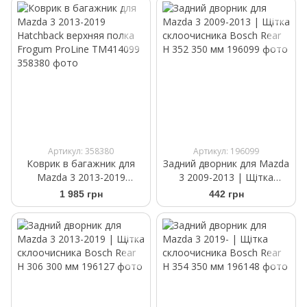
Артикул: 358380
Артикул: 196099
Коврик в багажник для
Задний дворник для Mazda
Mazda 3 2013-2019
3 2009-2013 | Щітка
Hatchback верхняя полка
склоочисника Bosch Rear
1 985 грн
442 грн
Frogum ProLine TM414099
H 352 350 мм