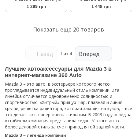
Щетки стеклоочистителя
Щетки стеклоочистителя
1 299 грн
1 448 грн
бескаркасные Bosch
бескаркасные Bosch
AeroTwin AR 531 S 530/450
AeroTwin AR 607 S 600/475
мм
мм
Показать еще 20 товаров
Назад
Вперед
1
из 4
Лучшие автоаксессуары для Mazda 3 в
интернет-магазине 360 Auto
Mazda 3 – это авто, в экстерьере которого четко
проглядывается индивидуальный стиль компании. Эта
линейка отличается одновременно солидностью и
спортивностью. «Хитрый» прищур фар, плавная и линия
крыши, решетка радиатора, которая заходит на кузов, – все
это делает экстерьер очень стильным. В 2003 году вслед за
хэтчбеком компания представила седан. У этого авто
более деловой стиль за счет приподнятой задней части.
Mazda 3 – легенда компании