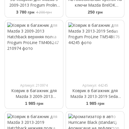
2009-2013 Frogum Proline
ключи Mazda BrelOK
3D407411
черная замша
3 780 грн
4 200 грн
250 грн
Артикул: 210974
Артикул: 44245
Коврик в багажник для
Коврик в багажник для
Mazda 3 2009-2013
Mazda 3 2013-2019 Sedan
Hatchback верхняя полка
Frogum ProLine TM548676
1 985 грн
1 985 грн
Frogum ProLine TM406247