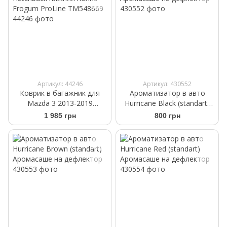
Артикул: 44246
Артикул: 430552
Коврик в багажник для
Ароматизатор в авто
Mazda 3 2013-2019
Hurricane Black (standart)
Hatchback нижняя полка
Аромасаше на дефлектор
1 985 грн
800 грн
Frogum ProLine TM548669