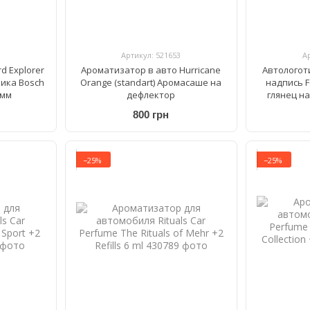
Артикул: 521653
А
d Explorer
Ароматизатор в авто Hurricane
Автологот
ника Bosch
Orange (standart) Аромасаше на
надпись F
 мм
дефлектор
глянец н
800 грн
−25%
−25%