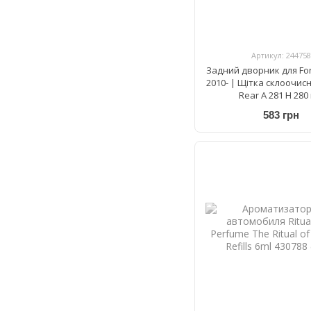
Артикул: 244758
Задний дворник для For
2010- | Щітка склоочис
Rear A 281 H 280
583 грн