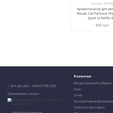
Артикул: 430788
Ароматизатор для ав
Rituals Car Perfume The
Sport +2 Refills 
900 грн
Клиентам
Вход в личный кабинет
✨ Все для авто - 360AUTO© 2026
Блог
Принимаем к оплате
О нас
Контактная информаци
Оплата и доставка
Мобильная версия