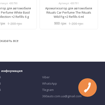
ртикул: 430790
Артикул: 430791
тор для автомобиля
Ароматизатор для автомобиля
r Perfume ​White Basil
Rituals ​Car Perfume The Rituals
llection +2 Refills 6 g
Wild Fig +2 Refills 6 ml
1 200 грн
1 200 грн
грн
900 грн
оказать все
я информация
4
Viber
4
WhatsApp
4
Tlegram
360auto.com.ua@gmail.com