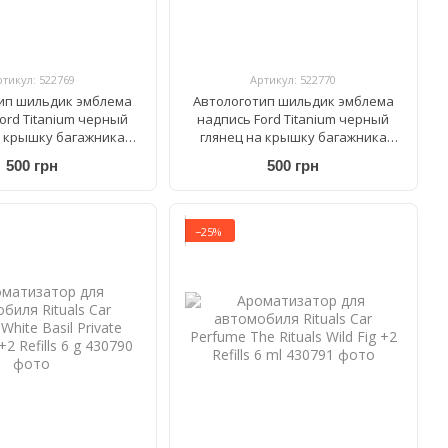
ртикул: 522769
Артикул: 522770
ип шильдик эмблема
Автологотип шильдик эмблема
ord Titanium черный
надпись Ford Titanium черный
а крышку багажника
глянец на крышку багажника
215мм
180мм
500 грн
500 грн
−25%