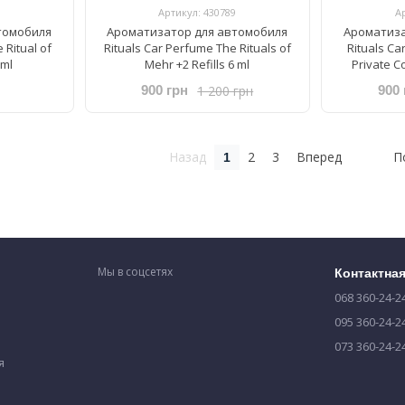
Артикул: 430789
А
томобиля
Ароматизатор для автомобиля
Ароматиза
 Ritual of
Rituals ​Car Perfume The Rituals of
Rituals ​Ca
6ml
Mehr +2 Refills 6 ml
Private Co
1 200 грн
900 грн
900 
Назад
2
3
Вперед
П
1
Мы в соцсетях
Контактна
068 360-24-2
095 360-24-2
073 360-24-2
я