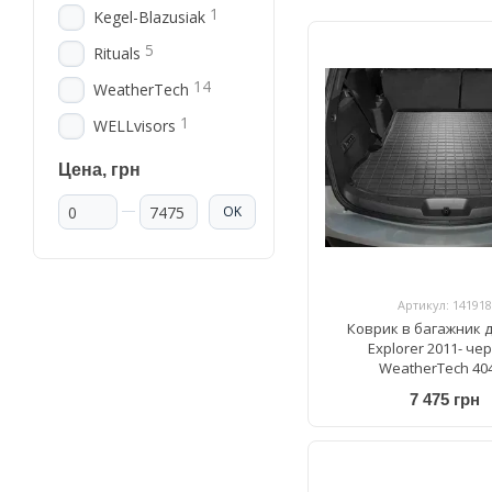
1
Kegel-Blazusiak
5
Rituals
14
WeatherTech
1
WELLvisors
Цена, грн
От Цена, грн
До Цена, грн
OK
Артикул: 141918
Коврик в багажник д
Explorer 2011- че
WeatherTech 40
7 475 грн