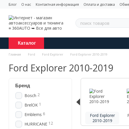
Перейти к основному контенту
Блог
О нас
Контактная информация
Оплата и доставка
Обме
Каталог
Главная
Ford
Ford Explorer
Ford Explorer 2010-2019
Ford Explorer 2010-2019
Бренд
2
Bosch
1
BrelOK
6
Emblems
Ford Explorer
2010-2019
12
HURRICANE