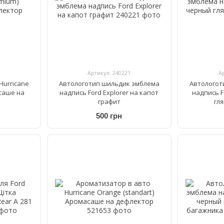
Артикул: 240221
А
Hurricane
Автологотип шильдик эмблема
Автологот
саше на
надпись Ford Explorer на капот
надпись F
графит
гл
500 грн