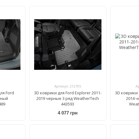
Артикул: 212705
А
ля Ford
3D коврики для Ford Explorer 2011-
3D коврики д
рный
2019 черные 3 ряд WeatherTech
2014 
489
443593
Weat
4 077 грн