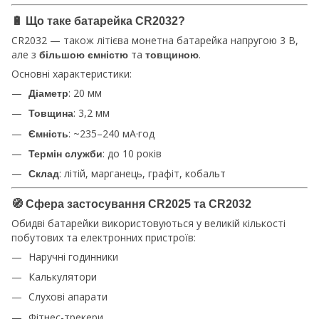
🔋
Що таке батарейка CR2032?
CR2032 — також літієва монетна батарейка напругою 3 В,
але з
та
.
більшою ємністю
товщиною
Основні характеристики:
: 20 мм
Діаметр
: 3,2 мм
Товщина
: ~235–240 мА·год
Ємність
: до 10 років
Термін служби
: літій, марганець, графіт, кобальт
Склад
🧭
Сфера застосування CR2025 та CR2032
Обидві батарейки використовуються у великій кількості
побутових та електронних пристроїв:
Наручні годинники
Калькулятори
Слухові апарати
Фітнес-трекери