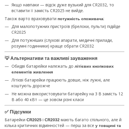
Якщо навпаки — відсік дуже вузький для CR2032, то
вставити її замість CR2025 не вийде.
Також варто враховувати
:
потужність споживача
Для малопотужних пристроїв (брелоки, пульти) підійде
CR2025
Для потужніших (слухові апарати, медичні прилади,
розумні годинники) краще обрати CR2032
💡
Альтернативи та важливі зауваження
Обидві батарейки належать до
літієвих кнопкових
елементів живлення
Літієві батарейки працюють довше, ніж лужні, але
коштують дорожче
Не можна використовувати батарейку на 3 В замість 12
В або 40 кВт — це зовсім різні класи
✅
Підсумки
Батарейки
і
мають багато спільного, але й
CR2025
CR2032
кілька критичних відмінностей — перш за все
у товщині та