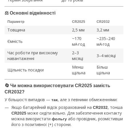
⚖
Основні відмінності
Параметр
CR2025
CR2032
Товщина
2,5 мм
3,2 мм
~170
~235–240
Ємність
мА·год
мА·год
Час роботи при високому
2–3
3–4 місяці
навантаженні
місяці
Менш
Більш
Щільність посадки
щільна
щільна
🔄
Чи можна використовувати CR2025 замість
CR2032?
У більшості випадків —
, але з певними обмеженнями:
так
Якщо батарейний відсік розрахований на
, тонша
CR2032
може сидіти вільно. Для забезпечення контакту
CR2025
можна використати
або провідник, розмістивши
фольгу
його з позитивної (+) сторони.