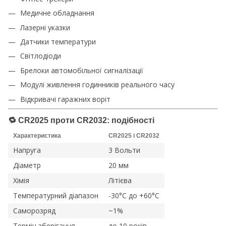
Медичне обладнання
Лазерні указки
Датчики температури
Світлодіоди
Брелоки автомобільної сигналізації
Модулі живлення годинників реального часу
Відкривачі гаражних воріт
🔁
CR2025 проти CR2032: подібності
Характеристика
CR2025 і CR2032
Напруга
3 Вольти
Діаметр
20 мм
Хімія
Літієва
Температурний діапазон
-30°C до +60°C
Саморозряд
~1%
Термін зберігання
до 10 років