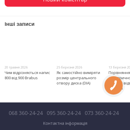
Інші записи
20 травня 2026
25 березня 2026
13 березня 2
Чим відрізняється напис
Як самостійно виміряти
Порівняння
800 від 900 Brabus
розмір центрального
електрично
отвору диска (DIA)
вихлоп: від
нюанси
068 360-24-24
095 360-24-24
073 360-24-24
Контактна інформація