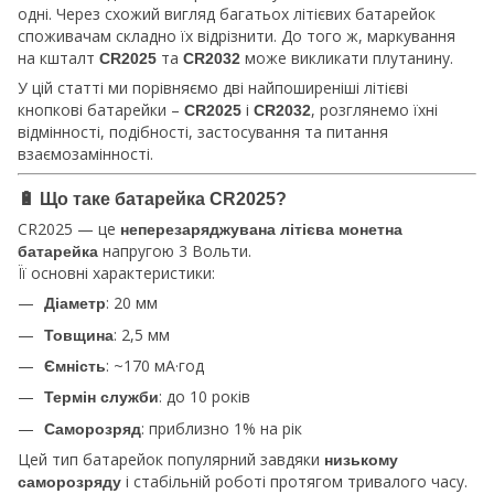
одні. Через схожий вигляд багатьох літієвих батарейок
споживачам складно їх відрізнити. До того ж, маркування
на кшталт
та
може викликати плутанину.
CR2025
CR2032
У цій статті ми порівняємо дві найпоширеніші літієві
кнопкові батарейки –
і
, розглянемо їхні
CR2025
CR2032
відмінності, подібності, застосування та питання
взаємозамінності.
🔋
Що таке батарейка CR2025?
CR2025 — це
неперезаряджувана літієва монетна
напругою 3 Вольти.
батарейка
Її основні характеристики:
: 20 мм
Діаметр
: 2,5 мм
Товщина
: ~170 мА·год
Ємність
: до 10 років
Термін служби
: приблизно 1% на рік
Саморозряд
Цей тип батарейок популярний завдяки
низькому
і стабільній роботі протягом тривалого часу.
саморозряду