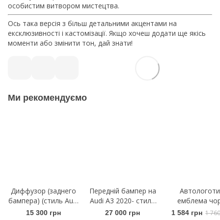
особистим витвором мистецтва.
Ось така версія з більш детальними акцентами на
ексклюзивності і кастомізації. Якщо хочеш додати ще якісь
моменти або змінити тон, дай знати!
Ми рекомендуємо
Диффузор (заднего
Передній бампер на
Автологоти
бампера) (стиль Audi
Audi A3 2020- стиль
емблема чор
RS3) на Audi A3 2020-
RS3
кільця Audi A3
15 300 грн
27 000 грн
1 584 грн
1 76