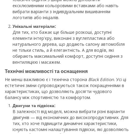
ексклюзивними кольоровими вставками або навіть
вибрати варіанти з індивідуальним вишиванням
логотипів або ініціалів.
Унікальні матеріали:
Для тих, хто бажає ще більше розкоші, доступні
елементи інтер'єру, виконані з вуглепластика або
натурального дерева, що додають салону автомобіля
не тільки стиль, а й елегантність. А для водіїв, які
обирають максимальний комфорт, доступні сидіння з
вентиляцією і масажем.
Технічні можливості та оснащення
Не менш важливою є і технічна сторона
Black Edition
. Усі ці
естетичні зміни супроводжуються також покращеннями в
характеристиках, що дозволяють досягти чудового
балансу між спортивністю та комфортом.
Двигуни та підвіска:
В залежності від моделі, можна вибрати різні варіанти
двигунів — від економічних до високопродуктивних. Для
тих, хто хоче підвищити динамічні характеристики,
існують кастомні налаштування підвіски, які дозволяють