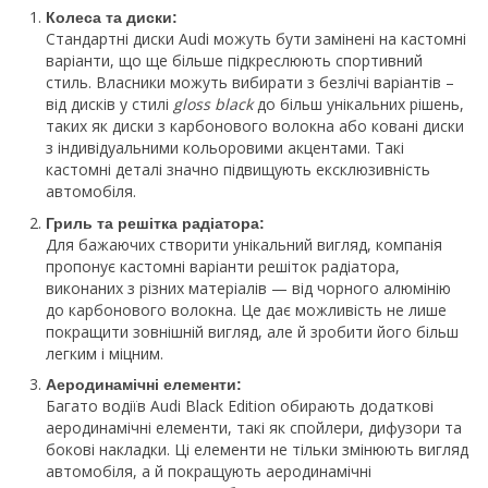
Колеса та диски:
Стандартні диски Audi можуть бути замінені на кастомні
варіанти, що ще більше підкреслюють спортивний
стиль. Власники можуть вибирати з безлічі варіантів –
від дисків у стилі
gloss black
до більш унікальних рішень,
таких як диски з карбонового волокна або ковані диски
з індивідуальними кольоровими акцентами. Такі
кастомні деталі значно підвищують ексклюзивність
автомобіля.
Гриль та решітка радіатора:
Для бажаючих створити унікальний вигляд, компанія
пропонує кастомні варіанти решіток радіатора,
виконаних з різних матеріалів — від чорного алюмінію
до карбонового волокна. Це дає можливість не лише
покращити зовнішній вигляд, але й зробити його більш
легким і міцним.
Аеродинамічні елементи:
Багато водіїв Audi Black Edition обирають додаткові
аеродинамічні елементи, такі як спойлери, дифузори та
бокові накладки. Ці елементи не тільки змінюють вигляд
автомобіля, а й покращують аеродинамічні