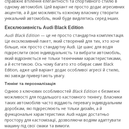
справжнє втілення елегантності та спортивного стилю в
одному автомобілі. Цей варіант не просто додає агресивних
акцентів, а й дає можливість кожному власнику створити
унікальний автомобіль, який буде виділятись серед інших.
Ексклюзивність Audi Black Edition
Audi Black Edition
— це не просто стандартна комплектація.
Це ексклюзивний пакет, який створений для тих, хто хоче
більше, ніж просто стандартну Audi. Це шанс для водія
підкреслити свою індивідуальність та вибрати автомобіль,
який відрізняється не тільки технічними характеристиками,
а й естетикою. Ось чому багато хто обирає саме Black
Edition, адже цей варіант додає особливої агресії й стилю,
які завжди привертають увагу.
Тюнінг та персоналізація
Однією з ключових особливостей
Black Edition
є безмежні
можливості для подальшого кастомного тюнінгу. Власники
таких автомобілів часто віддають перевагу індивідуальним
доробкам, які підкреслюють не тільки дизайн, а й
функціональні характеристики. Audi надає достатньо
простору для кастомізації, дозволяючи водіям адаптувати
машину під свої смаки та вимоги.