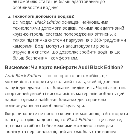
автомобілю стати ще більш адаптованим до
особливостей водіння.
Технології допомоги водієві:
Всі моделі
Black Edition
оснащені найновішими
технологіями допомоги водієві, такими як адаптивний
круїз-контроль, система попередження зіткнень, а
також підтримка системи паркування з 360-градусними
камерами. Водії можуть налаштовувати рівень
втручання систем, що дозволяє зробити водіння ще
більш безпечним і комфортним.
Висновок: Чи варто вибирати Audi Black Edition?
Audi Black Edition
— це не просто автомобіль, це
можливість створити унікальний стиль, який підкреслює
вашу індивідуальність і бажання виділитись. Чорні акценти,
спортивний дизайн і висока якість матеріалів роблять цей
варіант одним з найбільш бажаних для справжніх
поціновувачів автомобільної культури.
Якщо ви хочете не просто керувати машиною, а й створити
власну історію на дорогах, то
Black Edition
— це саме те,
що вам потрібно. Із безмежними можливостями для
тюнінгу та персоналізації, цей автомобіль стає вашим