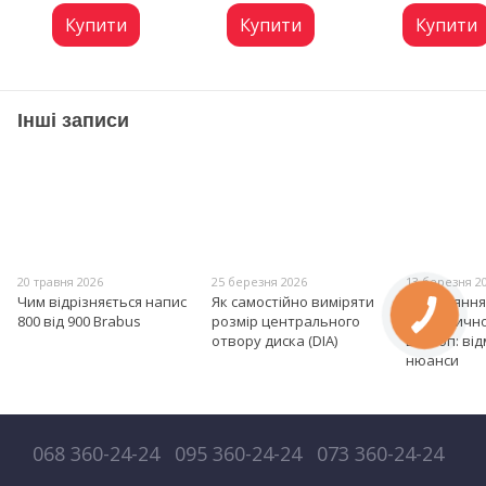
(8Y) 2020- NEW 
Edition на кр
Купити
Купити
Купити
багажник
Інші записи
20 травня 2026
25 березня 2026
13 березня 2
Чим відрізняється напис
Як самостійно виміряти
Порівняння
800 від 900 Brabus
розмір центрального
електрично
отвору диска (DIA)
вихлоп: від
нюанси
068 360-24-24
095 360-24-24
073 360-24-24