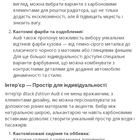
вигляд, можна вибрати варіанти з карбоновими
елементами для решітки радіатора, що не тільки
додасть ексклюзивності, але й підвищить міцність і
знизить вагу.
Кастомні фарби та оздоблення:
Audi також пропонує можливість вибору унікальних
відтінків фарби кузова — від темно-сірого металіка до
класичного чорного з матовим або глянцевим фінішем.
Для ще більшої індивідуальності доступні спеціальні
варіанти фарбування, що можна комбінувати з
контрастними деталями для додання автомобілю
динамічності та стилю.
Інтер’єр — Простір для індивідуальності
Інтер’єр
Black Edition
Audi є не менш вражаючим, з
елементами дизайну, які можна персоналізувати за
допомогою різних матеріалів та акцентів. Вибір між
натуральною шкірою, алькантарою чи навіть карбоновими
вставками дозволяє створити унікальний простір для водія і
пасажирів.
Кастомізовані сидіння та оббивка:
Класичні сидіння з шкіри можна доповнити