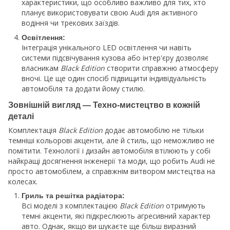
характеристики, що особливо важливо для тих, хто
планує використовувати свою Audi для активного
водіння чи трекових заїздів.
Освітлення:
Інтеграція унікального LED освітлення чи навіть
системи підсвічування кузова або інтер'єру дозволяє
власникам
Black Edition
створити справжню атмосферу
вночі. Це ще один спосіб підвищити індивідуальність
автомобіля та додати йому стилю.
Зовнішній вигляд — Техно-мистецтво в кожній
деталі
Комплектація
Black Edition
додає автомобілю не тільки
темніші кольорові акценти, але й стиль, що неможливо не
помітити. Технології і дизайн автомобіля втілюють у собі
найкращі досягнення інженерії та моди, що робить Audi не
просто автомобілем, а справжнім витвором мистецтва на
колесах.
Гриль та решітка радіатора:
Всі моделі з комплектацією
Black Edition
отримують
темні акценти, які підкреслюють агресивний характер
авто. Однак, якщо ви шукаєте ще більш виразний