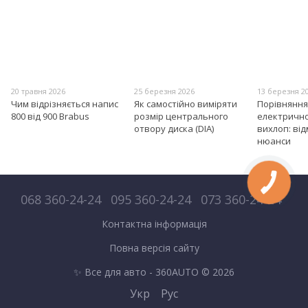
20 травня 2026
25 березня 2026
13 березня 2
Чим відрізняється напис
Як самостійно виміряти
Порівняння
800 від 900 Brabus
розмір центрального
електрично
отвору диска (DIA)
вихлоп: від
нюанси
068 360-24-24
095 360-24-24
073 360-24-24
Контактна інформація
Повна версія сайту
✨ Все для авто - 360AUTO © 2026
Укр
Рус