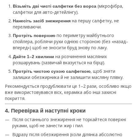
(мікрофібра,
Візьміть дві чисті салфетки без ворса
салфетки для авто‑детейлінгу).
на першу салфетку, не
Нанесіть засіб знежирення
переливаючи.
по периметру майбутнього
Протріть поверхню
спойлера, роблячи рухи однією стороною (без «назад–
вперед») щоб не зносити бруд знову по лаку.
на розчинення масляних
Дайте 1–2 хвилини
розшарувань (зазвичай вказується на бірці).
, щоб зняти
Протріть чистою сухою салфеткою
залишки обезжирника й не залишити масляну плівку.
Рекомендується продублювати це 1–2 рази, особливо якщо
вже використовувався віск, кераміка або інші захисні
покриття.
4. Перевірка й наступні кроки
Після останнього знежирення не торкайтеся поверхні
руками, щоб не занести жир і пил.
Відразу після обезжирення (коли ділянка абсолютно