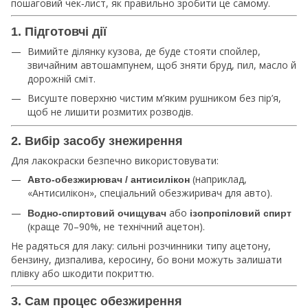
пошаговий чек‑лист, як правильно зробити це самому.
1. Підготовчі дії
Вимийте ділянку кузова, де буде стояти спойлер,
звичайним автошампунем, щоб зняти бруд, пил, масло й
дорожній сміт.
Висуште поверхню чистим м’яким рушником без пір’я,
щоб не лишити розмитих розводів.
2. Вибір засобу знежирення
Для лакокраски безпечно використовувати:
(наприклад,
Авто‑обезжирювач / антисилікон
«Антисилікон», спеціальний обезжиривач для авто).
або
Водно‑спиртовий очищувач
ізопропіловий спирт
(краще 70–90%, не технічний ацетон).
Не радяться для лаку: сильні розчинники типу ацетону,
бензину, дизпалива, керосину, бо вони можуть залишати
плівку або шкодити покриттю.
3. Сам процес обезжирення