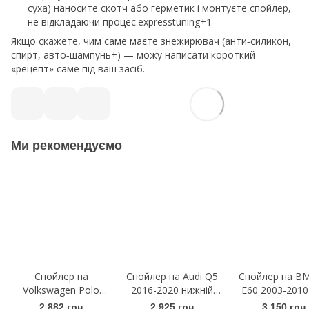
суха) наносите скотч або герметик і монтуєте спойлер,
не відкладаючи процес.expresstuning+1
Якщо скажете, чим саме маєте знежирювач (анти‑силикон,
спирт, авто‑шампунь+) — можу написати короткий
«рецепт» саме під ваш засіб.
Ми рекомендуємо
Спойлер на
Спойлер на Audi Q5
Спойлер на B
Volkswagen Polo
2016-2020 нижній
E60 2003-201
2019- чорний
чорний глянець
чорний глян
2 882 грн
2 925 грн
3 150 грн