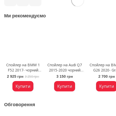
Ми рекомендуємо
Спойлер на BMW 1
Спойлер на Audi Q7
Спойлер на B
F52 2017- чорний
2015-2020 чорний
G26 2020- Gr
глянець
глянець
Coupe M4 чор
2 925 грн
3 250 грн
3 150 грн
2 700 грн
глянець
Купити
Купити
Купити
Обговорення