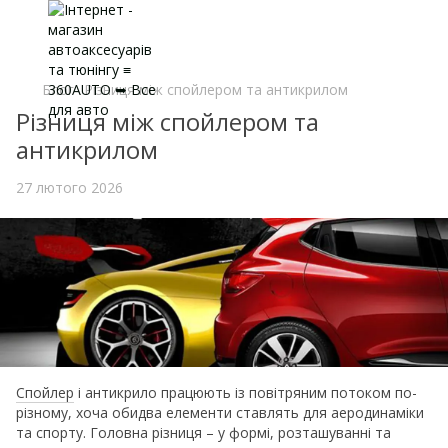
Блог
Різниця між спойлером та антикрилом
Різниця між спойлером та
антикрилом
27 лютого 2026
Спойлер
і антикрило працюють із повітряним потоком по-
різному, хоча обидва елементи ставлять для аеродинаміки
та спорту. Головна різниця – у формі, розташуванні та