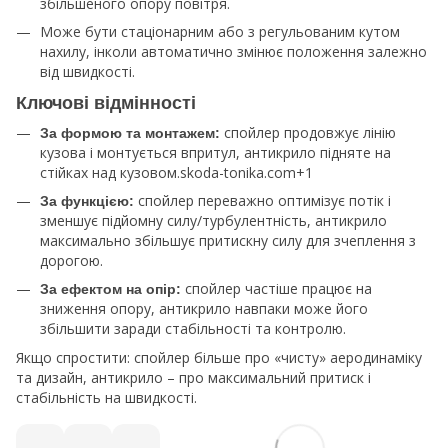
збільшеного опору повітря.
Може бути стаціонарним або з регульованим кутом
нахилу, інколи автоматично змінює положення залежно
від швидкості.
Ключові відмінності
спойлер продовжує лінію
За формою та монтажем:
кузова і монтується впритул, антикрило підняте на
стійках над кузовом.skoda-tonika.com+1
спойлер переважно оптимізує потік і
За функцією:
зменшує підйомну силу/турбулентність, антикрило
максимально збільшує притискну силу для зчеплення з
дорогою.
спойлер частіше працює на
За ефектом на опір:
зниження опору, антикрило навпаки може його
збільшити заради стабільності та контролю.
Якщо спростити: спойлер більше про «чисту» аеродинаміку
та дизайн, антикрило – про максимальний притиск і
стабільність на швидкості.