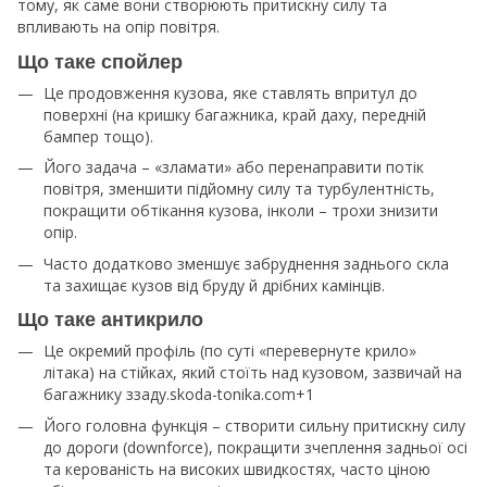
тому, як саме вони створюють притискну силу та
впливають на опір повітря.
Що таке спойлер
Це продовження кузова, яке ставлять впритул до
поверхні (на кришку багажника, край даху, передній
бампер тощо).
Його задача – «зламати» або перенаправити потік
повітря, зменшити підйомну силу та турбулентність,
покращити обтікання кузова, інколи – трохи знизити
опір.
Часто додатково зменшує забруднення заднього скла
та захищає кузов від бруду й дрібних камінців.
Що таке антикрило
Це окремий профіль (по суті «перевернуте крило»
літака) на стійках, який стоїть над кузовом, зазвичай на
багажнику ззаду.skoda-tonika.com+1
Його головна функція – створити сильну притискну силу
до дороги (downforce), покращити зчеплення задньої осі
та керованість на високих швидкостях, часто ціною