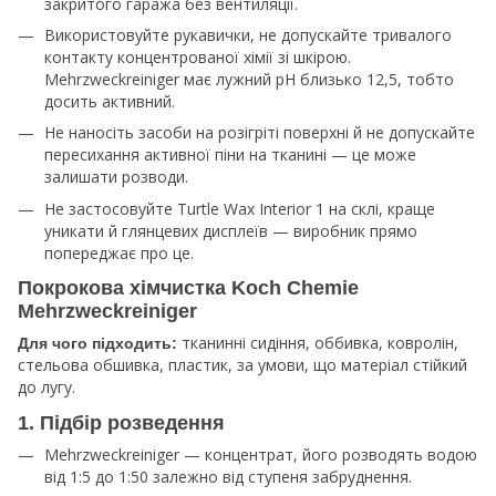
закритого гаража без вентиляції.​
Використовуйте рукавички, не допускайте тривалого
контакту концентрованої хімії зі шкірою.
Mehrzweckreiniger має лужний pH близько 12,5, тобто
досить активний.​
Не наносіть засоби на розігріті поверхні й не допускайте
пересихання активної піни на тканині — це може
залишати розводи.​
Не застосовуйте Turtle Wax Interior 1 на склі, краще
уникати й глянцевих дисплеїв — виробник прямо
попереджає про це.​
Покрокова хімчистка Koch Chemie
Mehrzweckreiniger
тканинні сидіння, оббивка, ковролін,
Для чого підходить:
стельова обшивка, пластик, за умови, що матеріал стійкий
до лугу.​
1. Підбір розведення
Mehrzweckreiniger — концентрат, його розводять водою
від 1:5 до 1:50 залежно від ступеня забруднення.​