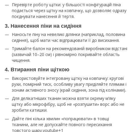
Перевірте роботу щітки: у більшості конфігурацій піна
подається через щітку на ковпачку, що дозволяє одразу
поєднувати нанесення й тертя.
3. Нанесення піни на сидіння
Наносьте піну на невеликі ділянки (наприклад, половина
сидіння), щоб мати час відпрацювати її до висихання.​
Тримайте балон на рекомендованій виробником відстані
(зазвичай 10–20 см) і рівномірно покривайте область
чищення.​
4. Втирання піни щіткою
Використовуйте інтегровану щітку на ковпачку: кругові
рухи, помірний тиск, особливу увагу приділяйте плямам і
зонам активного зносу (край сидіння, зона під колінами).
Для делікатніших тканин можна взяти окрему м’яку
щітку або мікрофібру, щоб не «розпушити» ворс або не
зробити катишки.​
Дайте піні кілька хвилин «попрацювати» в товщі
тканини, але не допускайте повного пересихання
товстого шару.youtube+1​