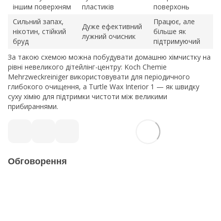
іншим поверхням
пластиків
поверхонь
Сильний запах,
Працює, але
Дуже ефективний
нікотин, стійкий
більше як
лужний очисник
бруд
підтримуючий
За такою схемою можна побудувати домашню хімчистку на
рівні невеликого дітейлінг-центру: Koch Chemie
Mehrzweckreiniger використовувати для періодичного
глибокого очищення, а Turtle Wax Interior 1 — як швидку
суху хімію для підтримки чистоти між великими
прибираннями.
Обговорення