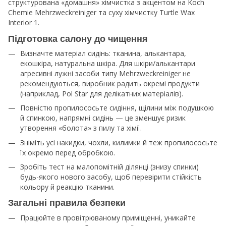
структурована «домашня» хімчистка з акцентом на Koch
Chemie Mehrzweckreiniger та суху хімчистку Turtle Wax
Interior 1.​
Підготовка салону до чищення
Визначте матеріал сидінь: тканина, алькантара,
екошкіра, натуральна шкіра. Для шкіри/алькантари
агресивні лужні засоби типу Mehrzweckreiniger не
рекомендуються, виробник радить окремі продукти
(наприклад, Pol Star для делікатних матеріалів).​
Повністю пропилососьте сидіння, щілини між подушкою
й спинкою, напрямні сидінь — це зменшує ризик
утворення «болота» з пилу та хімії.​
Зніміть усі накидки, чохли, килимки й теж пропилососьте
їх окремо перед обробкою.​
Зробіть тест на малопомітній ділянці (знизу спинки)
будь-якого нового засобу, щоб перевірити стійкість
кольору й реакцію тканини.​
Загальні правила безпеки
Працюйте в провітрюваному приміщенні, уникайте