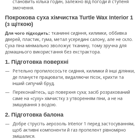
становить кілька годин, залежно від погоди й ступеня
змочення.​
Покрокова суха хімчистка Turtle Wax Interior 1
(з щіткою)
тканинні сидіння, килимки, оббивка
Для чого підходить:
дверей, пластик, гума, метал усередині салону, але не скло.
Суха піна мінімально зволожує тканину, тому зручна для
домашнього використання без екстрактора.
1. Підготовка поверхні
Ретельно пропилососьте сидіння, килимки й інші ділянки,
де плануєте працювати, видаляючи пісок, крихти та
інший сипучий бруд.​
Переконайтесь, що поверхня суха; засіб розрахований
саме на «суху» хімчистку з утворенням піни, а не на
змішування з водою.
2. Підготовка балона
Добре струсіть аерозоль Interior 1 перед застосуванням,
щоб активні компоненти й газ пропелент рівномірно
змішалися.​