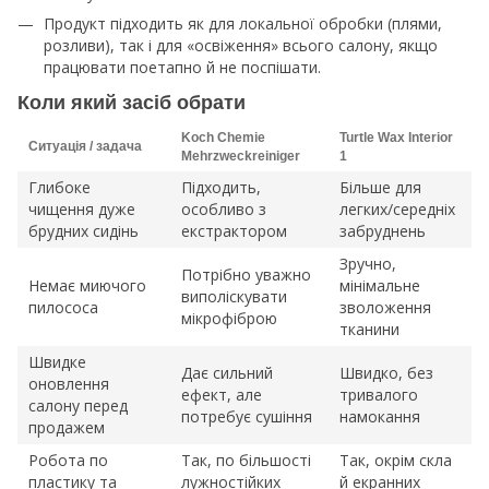
Продукт підходить як для локальної обробки (плями,
розливи), так і для «освіження» всього салону, якщо
працювати поетапно й не поспішати.​
Коли який засіб обрати
Koch Chemie
Turtle Wax Interior
Ситуація / задача
Mehrzweckreiniger ​
1 ​
Глибоке
Підходить,
Більше для
чищення дуже
особливо з
легких/середніх
брудних сидінь
екстрактором
забруднень
Зручно,
Потрібно уважно
Немає миючого
мінімальне
виполіскувати
пилососа
зволоження
мікрофіброю
тканини
Швидке
Дає сильний
Швидко, без
оновлення
ефект, але
тривалого
салону перед
потребує сушіння
намокання
продажем
Робота по
Так, по більшості
Так, окрім скла
пластику та
лужностійких
й екранних