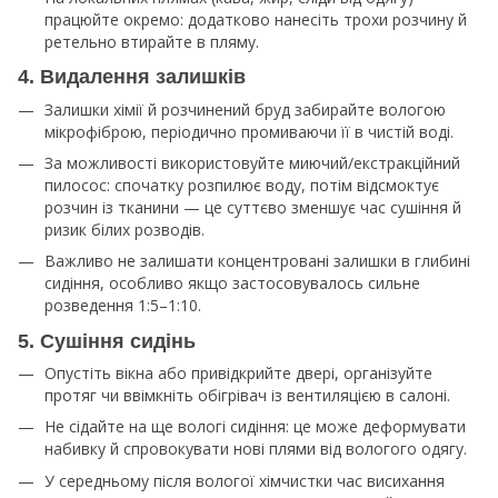
працюйте окремо: додатково нанесіть трохи розчину й
ретельно втирайте в пляму.​
4. Видалення залишків
Залишки хімії й розчинений бруд забирайте вологою
мікрофіброю, періодично промиваючи її в чистій воді.​
За можливості використовуйте миючий/екстракційний
пилосос: спочатку розпилює воду, потім відсмоктує
розчин із тканини — це суттєво зменшує час сушіння й
ризик білих розводів.​
Важливо не залишати концентровані залишки в глибині
сидіння, особливо якщо застосовувалось сильне
розведення 1:5–1:10.​
5. Сушіння сидінь
Опустіть вікна або привідкрийте двері, організуйте
протяг чи ввімкніть обігрівач із вентиляцією в салоні.​
Не сідайте на ще вологі сидіння: це може деформувати
набивку й спровокувати нові плями від вологого одягу.​
У середньому після вологої хімчистки час висихання