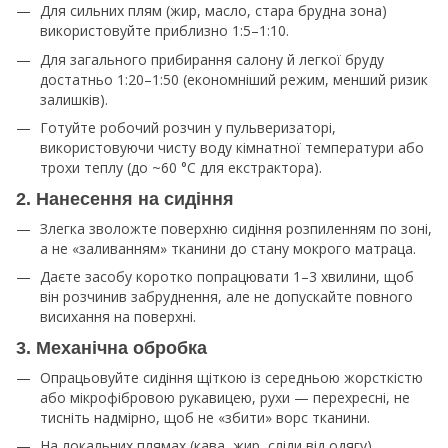
Для сильних плям (жир, масло, стара брудна зона)
використовуйте приблизно 1:5–1:10.​
Для загального прибирання салону й легкої бруду
достатньо 1:20–1:50 (економніший режим, менший ризик
залишків).​
Готуйте робочий розчин у пульверизаторі,
використовуючи чисту воду кімнатної температури або
трохи теплу (до ~60 °C для екстрактора).​
2. Нанесення на сидіння
Злегка зволожте поверхню сидіння розпиленням по зоні,
а не «заливанням» тканини до стану мокрого матраца.​
Даєте засобу коротко попрацювати 1–3 хвилини, щоб
він розчинив забруднення, але не допускайте повного
висихання на поверхні.​
3. Механічна обробка
Опрацьовуйте сидіння щіткою із середньою жорсткістю
або мікрофібровою рукавицею, рухи — перехресні, не
тисніть надмірно, щоб не «збити» ворс тканини.​
На локальних плямах (кава, жир, сліди від одягу)