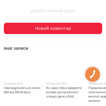
Додайте перший відгук
Новий коментар
Інші записи
20 травня 2026
25 березня 2026
13 березня 2
Чим відрізняється напис
Як самостійно виміряти
Порівняння
800 від 900 Brabus
розмір центрального
електрично
отвору диска (DIA)
вихлоп: від
нюанси