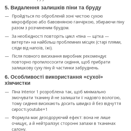
5. Видалення залишків піни та бруду
Пройдіться по обробленій зоні чистою сухою
мікрофіброю або бавовняною ганчіркою, збираючи піну
разом з розчиненим брудом.​
За необхідності повторіть цикл «піна — щітка —
витерти» на найбільш проблемних місцях (старі плями,
сліди від напоїв, їжі).​
Після повного висихання виробник рекомендує
повторно пропилососити сидіння, щоб прибрати
залишкову суху піну й частинки забруднень.
6. Особливості використання «сухої»
хімчистки
Піна Interior 1 розроблена так, щоб мінімально
змочувати тканину й не залишати її надовго вологою,
тому сидіння висихають досить швидко й без відчуття
сирості.youtube+1​
Формула має дезодоруючий ефект: вона не лише
очищує, а й нейтралізує сторонні запахи в тканинах
салону.