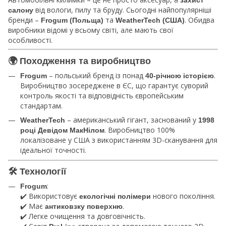
захист
від вологи, пилу та бруду. Сьогодні найпопулярніші
салону
бренди –
та
. Обидва
Frogum (Польща)
WeatherTech (США)
виробники відомі у всьому світі, але мають свої
особливості.
🌍 Походження та виробництво
– польський бренд із понад
.
Frogum
40-річною історією
Виробництво зосереджене в ЄС, що гарантує суворий
контроль якості та відповідність європейським
стандартам.
– американський гігант, заснований у
WeatherTech
1998
. Виробництво 100%
році Девідом МакНілом
локалізоване у США з використанням 3D-сканування для
ідеальної точності.
🛠️ Технології
:
Frogum
✔️ Використовує
нового покоління.
екологічні полімери
✔️ Має
.
антиковзку поверхню
✔️ Легке очищення та довговічність.