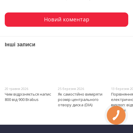
Новий коментар
Інші записи
20 травня 2026
25 березня 2026
13 березня 2
Чим відрізняється напис
Як самостійно виміряти
Порівняння
800 від 900 Brabus
розмір центрального
електрично
отвору диска (DIA)
вихлоп: від
нюанси