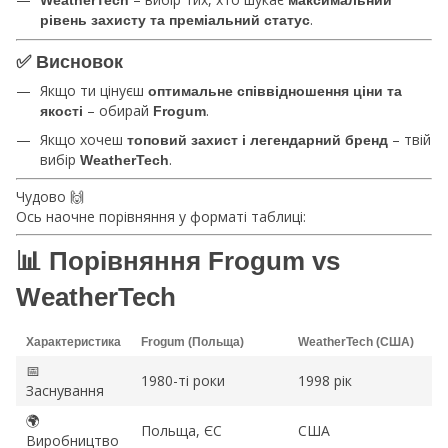
WeatherTech
максимальний
.
рівень захисту та преміальний статус
✅ Висновок
Якщо ти цінуєш
оптимальне співвідношення ціни та
– обирай
.
якості
Frogum
Якщо хочеш
– твій
топовий захист і легендарний бренд
вибір
.
WeatherTech
Чудово 🙌
Ось наочне порівняння у форматі таблиці:
📊 Порівняння Frogum vs
WeatherTech
Характеристика
Frogum (Польща)
WeatherTech (США)
📅
1980-ті роки
1998 рік
Заснування
🌍
Польща, ЄС
США
Виробництво