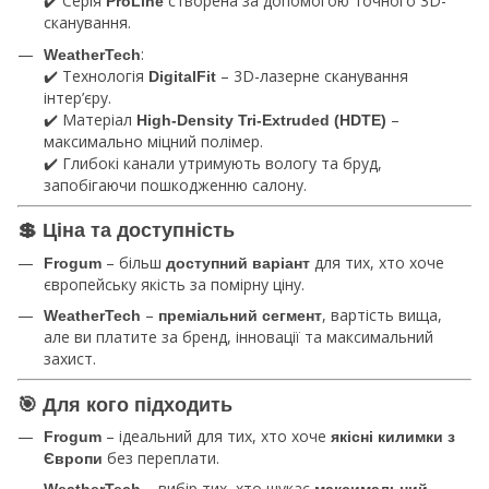
✔️ Серія
створена за допомогою точного 3D-
ProLine
сканування.
:
WeatherTech
✔️ Технологія
– 3D-лазерне сканування
DigitalFit
інтер’єру.
✔️ Матеріал
–
High-Density Tri-Extruded (HDTE)
максимально міцний полімер.
✔️ Глибокі канали утримують вологу та бруд,
запобігаючи пошкодженню салону.
💲 Ціна та доступність
– більш
для тих, хто хоче
Frogum
доступний варіант
європейську якість за помірну ціну.
–
, вартість вища,
WeatherTech
преміальний сегмент
але ви платите за бренд, інновації та максимальний
захист.
🎯 Для кого підходить
– ідеальний для тих, хто хоче
Frogum
якісні килимки з
без переплати.
Європи
– вибір тих, хто шукає