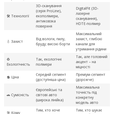
3D-сканування
DigitalFit (3D-
(серія ProLine),
лазерне
🛠️ Технології
екополімери,
сканування),
антиковзка
HDTE-полімер
поверхня
Максимальний
Від вологи, пилу,
захист, глибокі
💧 Захист
бруду; високі борти
канали для
утримання рідини
Так, але головний
♻️
Так, екологічні
акцент – на
Екологічність
полімери
міцності
Середній сегмент
Преміум-сегмент
💲 Ціна
(доступніша ціна)
(дорожче)
Максимальна
Європейські та
точність під
🚗 Сумісність
світові авто
конкретну
(широка лінійка)
модель авто
Тим, хто хоче
Тим, хто шукає
🎯 Кому