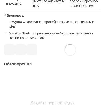
якість за адекватну
топовий преміум-
підходить
ціну
захист і статус
⚡
Висновок:
→ доступна європейська якість, оптимальна
Frogum
ціна.
→ преміальний вибір із максимальною
WeatherTech
точністю та захистом.
Обговорення
Додайте перший відгук