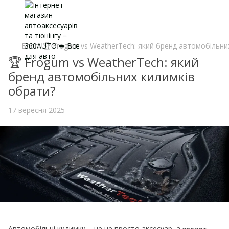
Блог
🏆 Frogum vs WeatherTech: який бренд автомобільни
🏆 Frogum vs WeatherTech: який
бренд автомобільних килимків
обрати?
17 вересня 2025
Автомобільні килимки – це не просто аксесуар, а