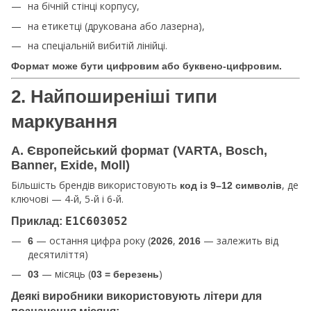
на бічній стінці корпусу,
на етикетці (друкована або лазерна),
на спеціальній вибитій лінійці.
Формат може бути цифровим або буквено-цифровим.
2. Найпоширеніші типи
маркування
A. Європейський формат (VARTA, Bosch,
Banner, Exide, Moll)
Більшість брендів використовують
, де
код із 9–12 символів
ключові — 4-й, 5-й і 6-й.
Приклад:
E1C603052
— остання цифра року (
,
— залежить від
6
2026
2016
десятиліття)
— місяць (
)
03
03 = березень
Деякі виробники використовують літери для
позначення місяця: