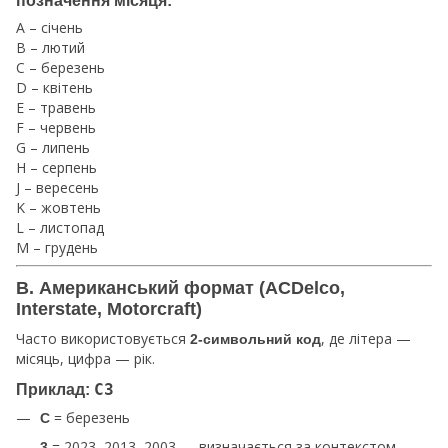
A – січень
B – лютий
C – березень
D – квітень
E – травень
F – червень
G – липень
H – серпень
J – вересень
K – жовтень
L – листопад
M – грудень
B. Американський формат (ACDelco,
Interstate, Motorcraft)
Часто використовується
, де літера —
2-символьний код
місяць, цифра — рік.
Приклад:
C3
= березень
C
= 2023, 2013, 2003 — визначається за контекстом
3