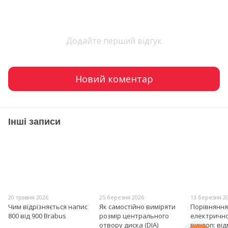
Додайте перший відгук
Новий коментар
Інші записи
20 травня 2026
25 березня 2026
13 березня 2
Чим відрізняється напис
Як самостійно виміряти
Порівняння
800 від 900 Brabus
розмір центрального
електрично
отвору диска (DIA)
вихлоп: від