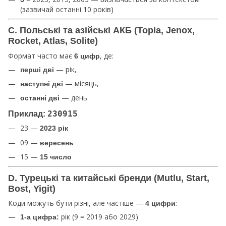
(зазвичай останні 10 років)
C. Польські та азійські АКБ (Topla, Jenox,
Rocket, Atlas, Solite)
Формат часто має
, де:
6 цифр
— рік,
перші дві
— місяць,
наступні дві
— день.
останні дві
Приклад:
230915
23 —
2023 рік
09 —
вересень
15 —
15 число
D. Турецькі та китайські бренди (Mutlu, Start,
Bost, Yigit)
Коди можуть бути різні, але частіше —
:
4 цифри
рік (9 = 2019 або 2029)
1-а цифра: