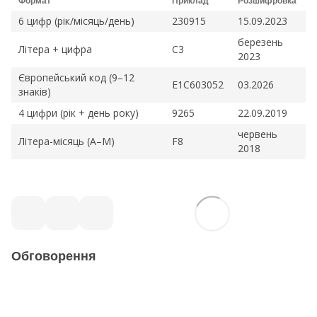
Формат
Приклад
Розшифровка
6 цифр (рік/місяць/день)
230915
15.09.2023
березень
Літера + цифра
C3
2023
Європейський код (9–12
E1C603052
03.2026
знаків)
4 цифри (рік + день року)
9265
22.09.2019
червень
Літера-місяць (A–M)
F8
2018
Обговорення