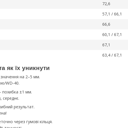
72,6
57,1 / 66,1
66,6
60,1 / 67,1
67,1
63,4 / 67,1
а як їх уникнути
значення на 2–5 мм.
кою/WD‑40.
 похибка ±1 мм.
, середнє.
ибний результат.
на!
точно через гумові кільця.
% точності.