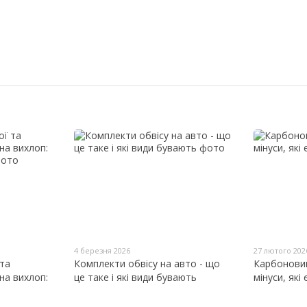
4 березня 2026
27 лютого 202
 та
Комплекти обвісу на авто - що
Карбоновий
на вихлоп:
це таке і які види бувають
мінуси, які