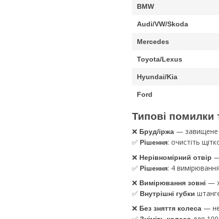
BMW
Audi/VW/Skoda
Mercedes
Toyota/Lexus
Hyundai/Kia
Ford
Типові помилки т
❌
— завищене 
Бруд/іржа
✅
: очистіть щіт
Рішення
❌
—
Нерівномірний отвір
✅
: 4 вимірювання
Рішення
❌
— х
Вимірювання зовні
✅
штанге
Внутрішні губки
❌
— не
Без зняття колеса
✅
для 100