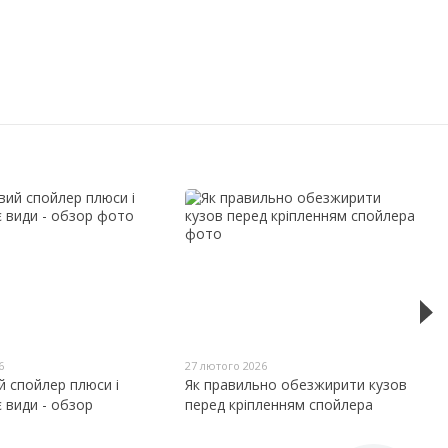
6
27 лютого 2026
 спойлер плюси і
Як правильно обезжирити кузов
 є види - обзор
перед кріпленням спойлера