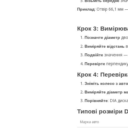
зна
Візьміть середнє
: Отвір 66,1 мм 
Приклад
Крок 3: Вимірюв
дво
Позначте діаметр
в
Виміряйте відстань
значення — 
Подвійте
перпендику
Перевірте
Крок 4: Перевір
Зніміть колесо з авт
Виміряйте діаметр м
: DIA диск
Порівняйте
Типові розміри 
Марка авто