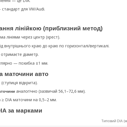
чення — це DIA.
— стандарт для VW/Audi.
ання лінійкою (приблизний метод)
ма лініями через центр (хрест).
ід внутрішнього краю до краю по горизонталі/вертикалі.
отримаєте діаметр.
лярно — похибка ±1 мм.
ка маточини авто
(ступиця відкрита).
о
аналогічно (зазвичай 56,1–72,6 мм).
аточини
а ≥ DIA маточини на 0,5–2 мм.
DIA за марками
Типовий DIA (