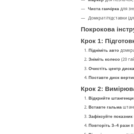
для зн
Чиста ганчірка
Домкрат/підставки (дл
Покрокова інстр
Крок 1: Підготов
домкра
Підніміть авто
(20 га
Зніміть колесо
Очистіть центр диск
Поставте диск верти
Крок 2: Вимірюв
Відкрийте штангенц
штанг
Вставте гальма
Зафіксуйте показник
в 
Повторіть 3–4 рази