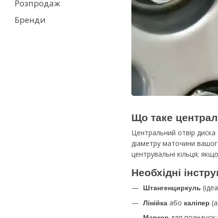
Розпродаж
Бренди
Що таке централ
Центральний отвір диска (
діаметру маточини вашого
центрувальні кільця; якщ
Необхідні інстр
(ідеа
Штангенциркуль
або
(а
Лінійка
каліпер
для позначок;
Маркер