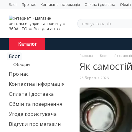
Перейти до основного контенту
Блог
Про нас
Контактна інформація
Оплата і доставка
Обмін
Каталог
Блог
Головна
Блог
Як самості
Як самості
Обзори
Про нас
25 березня 2026
Контактна інформація
Оплата і доставка
Обмін та повернення
Угода користувача
Відгуки про магазин