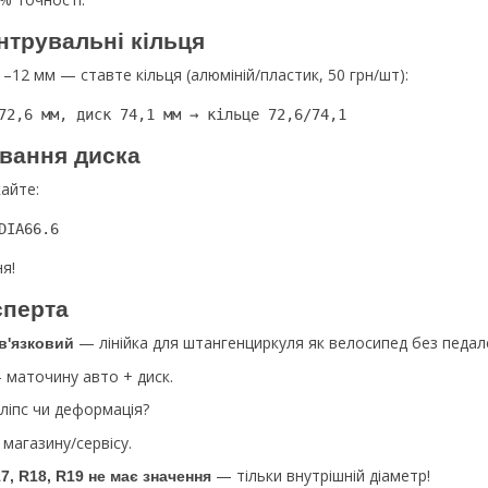
нтрувальні кільця
–12 мм — ставте кільця (алюміній/пластик, 50 грн/шт):
72,6 мм, диск 74,1 мм → кільце 72,6/74,1 
вання диска
кайте:
DIA66.6 
я!
сперта
— лінійка для штангенциркуля як велосипед без педал
в'язковий
маточину авто + диск.
іпс чи деформація?
магазину/сервісу.
— тільки внутрішній діаметр!
7, R18, R19 не має значення