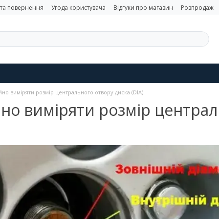
 та повернення
Угода користувача
Відгуки про магазин
Розпродаж
йно виміряти розмір центрального отвору диска (DIA)
йно виміряти розмір централ