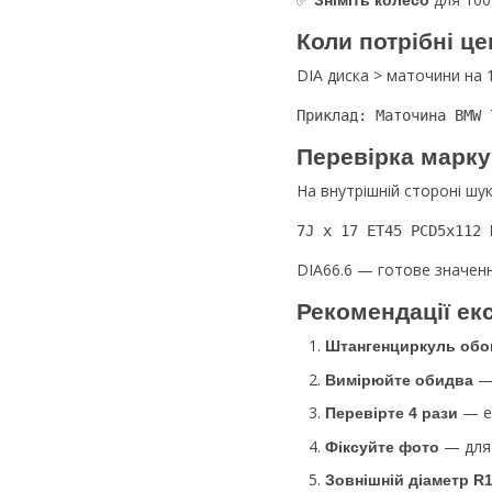
Зніміть колесо
Коли потрібні це
DIA диска > маточини на 1
Приклад: Маточина BMW 
Перевірка марку
На внутрішній стороні шу
7J x 17 ET45 PCD5x112 
DIA66.6 — готове значенн
Рекомендації ек
Штангенциркуль обо
— 
Вимірюйте обидва
— ел
Перевірте 4 рази
— для 
Фіксуйте фото
Зовнішній діаметр R1