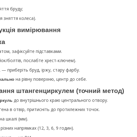
яття бруду;
я зняття колеса).
укція вимірювання
ка
том, зафіксуйте підставками.
йок/болтів, послабте хрест‑ключем).
— приберіть бруд, іржу, стару фарбу.
а
на рівну поверхню, центр до себе.
кально
ання штангенциркулем (точний метод)
до внутрішнього краю центрального отвору.
иркуль
ена в отвір, притисніть до протилежних точок.
на шкалі (мм).
різних напрямках (12, 3, 6, 9 годин).