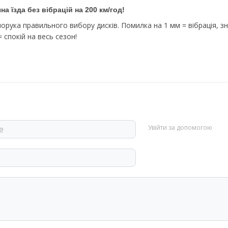
а їзда без вібрацій на 200 км/год!
рука правильного вибору дисків. Помилка на 1 мм = вібрація, зно
 спокій на весь сезон!
Увійти за допомогою