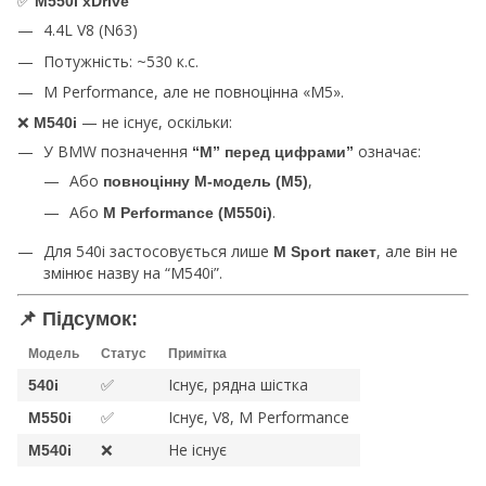
✅
M550i xDrive
4.4L V8 (N63)
Потужність: ~530 к.с.
M Performance, але не повноцінна «M5».
❌
— не існує, оскільки:
M540i
У BMW позначення
означає:
“M” перед цифрами”
Або
,
повноцінну M-модель (M5)
Або
.
M Performance (M550i)
Для 540i застосовується лише
, але він не
M Sport пакет
змінює назву на “M540i”.
📌 Підсумок:
Модель
Статус
Примітка
✅
Існує, рядна шістка
540i
✅
Існує, V8, M Performance
M550i
❌
Не існує
M540i