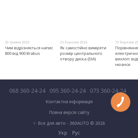
20 травня 2026
25 березня 2026
13 березня 2
Чим відрізняється напис
Як самостійно виміряти
Порівняння
800 від 900 Brabus
розмір центрального
електрично
отвору диска (DIA)
вихлоп: від
нюанси
068 360-24-24
095 360-24-24
073 360-24-24
Контактна інформація
Повна версія сайту
✨ Все для авто - 360AUTO © 2026
Укр
Рус