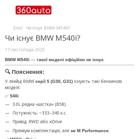
Блог
Чи існує BMW M540i?
Чи існує BMW M540i?
17 листопада 2025
—
.
BMW M540i
такої моделі офіційно не існує
🔍
Пояснення:
У лінійці BMW
існують такі бензинові
серії 5 (G30, G31)
моделі:
✅
540i
3.0L рядна «шістка» (B58)
Потужність: ~333–340 к.с.
Привід: RWD або xDrive
Преміум комплектація, але
.
не M Performance