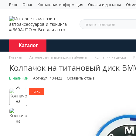
Перейти к основному контенту
Блог
О нас
Контактная информация
Оплата и доставка
Обме
Каталог
Главная
Автологотипы шильдики эмблемы
Колпачки на диски
К
Колпачок на титановый диск BMW
В наличии
Артикул: 404422
Оставить отзыв
−20%