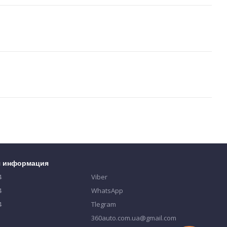
я информация
4
Viber
4
WhatsApp
4
Tlegram
360auto.com.ua@gmail.com