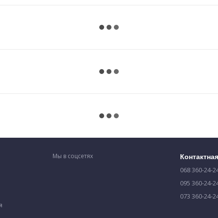
Мы в соцсетях
Контактна
068 360-24-2
095 360-24-2
073 360-24-2
я