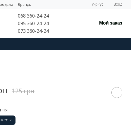
Укр
Рус
Вход
продажа
Бренды
068 360-24-24
095 360-24-24
Мой заказ
073 360-24-24
рн
125 грн
ення
 места