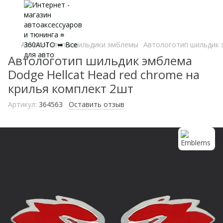
Автологотипы шильдики эмблемы
Автологотип шильдик э
Автологотип шильдик эмблема
Dodge Hellcat Head red chrome на
крилья комплект 2шт
Артикул:
364563
Оставить отзыв