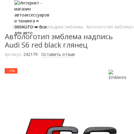
Автологотипы шильдики эмблемы
Автологотип эмблема на
Автологотип эмблема надпись
Audi S6 red black глянец
Артикул:
242179
Оставить отзыв
−25%