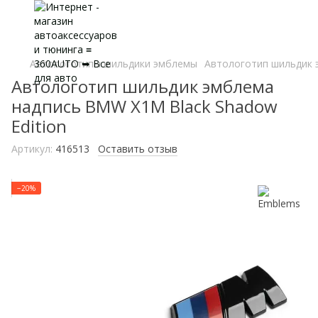
Автологотипы шильдики эмблемы
Автологотип шильдик 
Автологотип шильдик эмблема
надпись BMW X1M Black Shadow
Edition
Артикул:
416513
Оставить отзыв
−20%