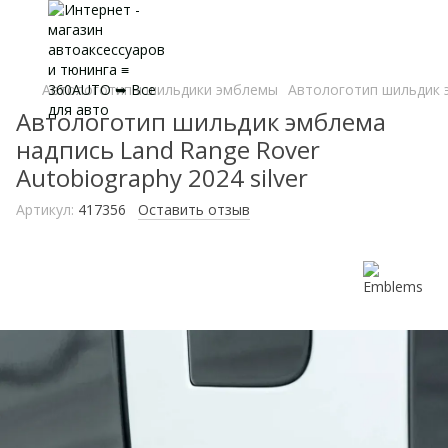
Автологотипы шильдики эмблемы
Автологотип шильдик э
Автологотип шильдик эмблема
надпись Land Range Rover
Autobiography 2024 silver
Артикул:
417356
Оставить отзыв