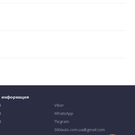
я информация
4
Viber
4
WhatsApp
4
Tlegram
360auto.com.ua@gmail.com