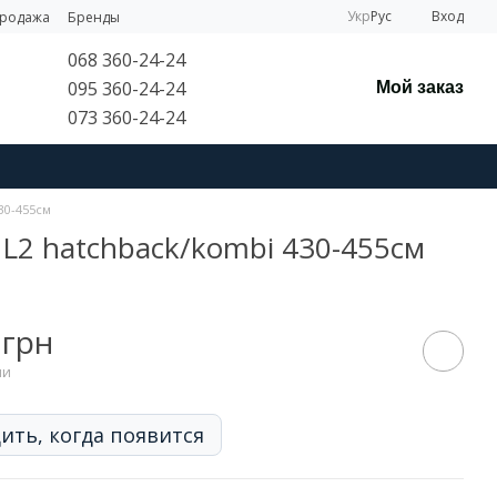
Укр
Рус
Вход
продажа
Бренды
068 360-24-24
095 360-24-24
Мой заказ
073 360-24-24
430-455см
e L2 hatchback/kombi 430-455см
 грн
ии
ить, когда появится