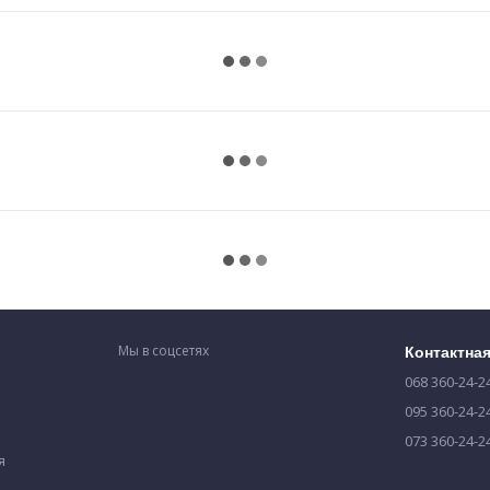
Мы в соцсетях
Контактна
068 360-24-2
095 360-24-2
073 360-24-2
я