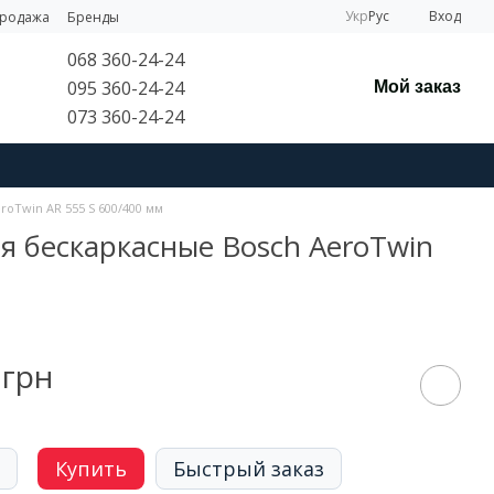
Укр
Рус
Вход
продажа
Бренды
068 360-24-24
095 360-24-24
Мой заказ
073 360-24-24
oTwin AR 555 S 600/400 мм
я бескаркасные Bosch AeroTwin
 грн
Купить
Быстрый заказ