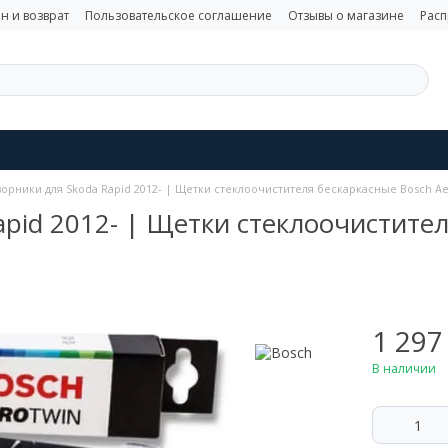
н и возврат
Пользовательское соглашение
Отзывы о магазине
Рас
орники для Skoda Rapid 2012- | Щетки стеклоочистителя бескаркасные Bosch Aer
pid 2012- | Щетки стеклоочистител
1 297
В наличии