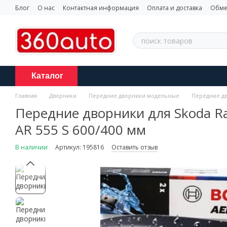
Перейти к основному контенту
Блог
О нас
Контактная информация
Оплата и доставка
Обме
Каталог
Главная
Дворники
Передние дворники модельные
Передние дв
Передние дворники для Skoda Ra
AR 555 S 600/400 мм
В наличии
Артикул: 195816
Оставить отзыв