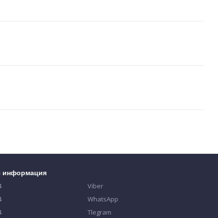
я информация
4
Viber
4
WhatsApp
4
Tlegram