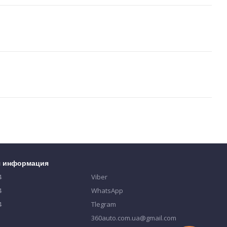
я информация
4
Viber
4
WhatsApp
4
Tlegram
360auto.com.ua@gmail.com