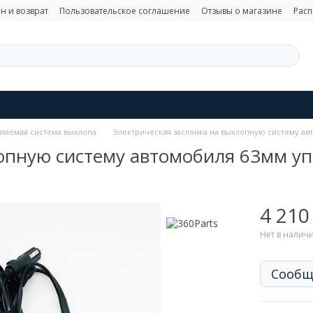
н и возврат
Пользовательское соглашение
Отзывы о магазине
Рас
ляемая система выхлопа
Электрическая заслонка на выхлопную систему а
лопную систему автомобиля 63мм у
4 210
Нет в налич
Сообщ