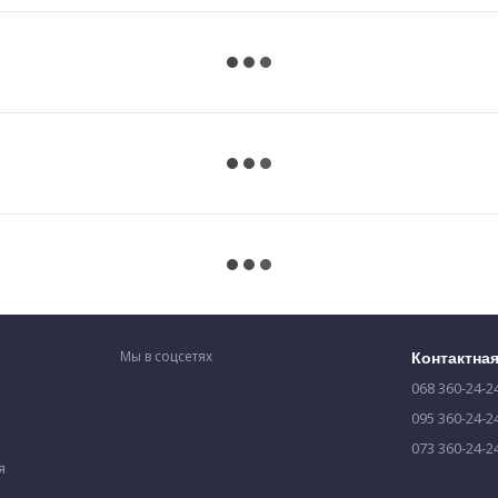
Мы в соцсетях
Контактна
068 360-24-2
095 360-24-2
073 360-24-2
я