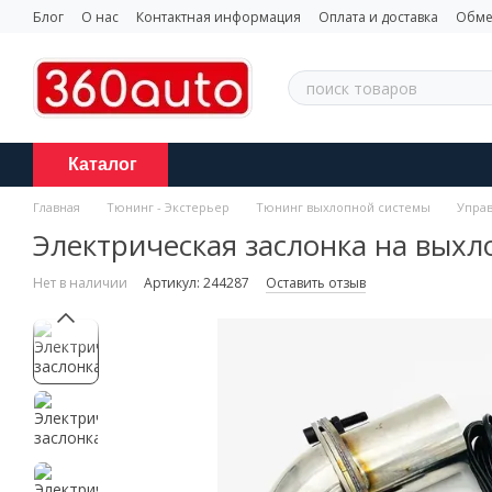
Перейти к основному контенту
Блог
О нас
Контактная информация
Оплата и доставка
Обме
Каталог
Главная
Тюнинг - Экстерьер
Тюнинг выхлопной системы
Управ
Электрическая заслонка на вых
Нет в наличии
Артикул: 244287
Оставить отзыв