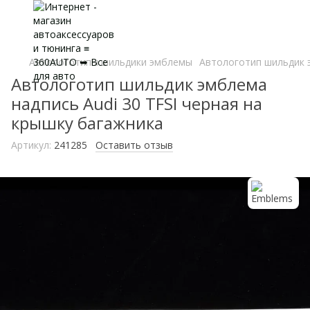
Автологотипы шильдики эмблемы
Автологотип шильдик э
Автологотип шильдик эмблема
надпись Audi 30 TFSI черная на
крышку багажника
Артикул:
241285
Оставить отзыв