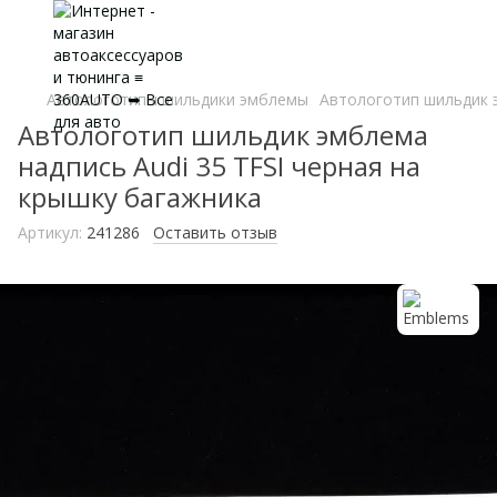
Автологотипы шильдики эмблемы
Автологотип шильдик э
Автологотип шильдик эмблема
надпись Audi 35 TFSI черная на
крышку багажника
Артикул:
241286
Оставить отзыв