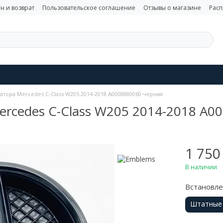
н и возврат
Пользовательское соглашение
Отзывы о магазине
Рас
тора Mercedes C-Class W205 2014-2018 A0008880060 черная
rcedes C-Class W205 2014-2018 A0
1 750
В наличии
Встановл
Штатные