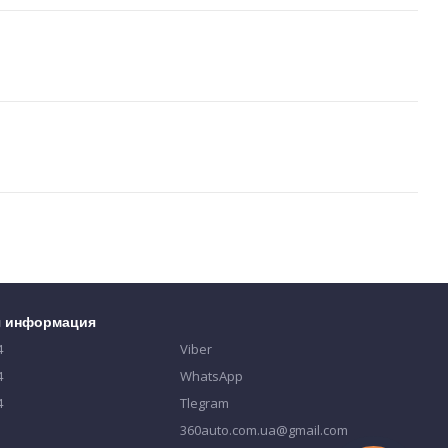
я информация
4
Viber
4
WhatsApp
4
Tlegram
360auto.com.ua@gmail.com