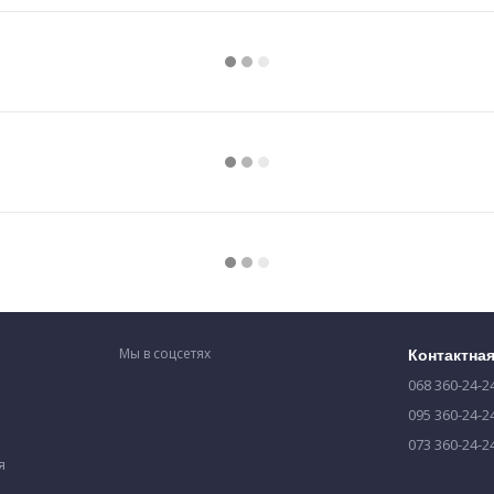
Мы в соцсетях
Контактна
068 360-24-2
095 360-24-2
073 360-24-2
я