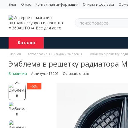
Перейти к основному контенту
Блог
О нас
Контактная информация
Оплата и доставка
Обме
Каталог
Главная
Автологотипы шильдики эмблемы
Эмблема в решетку радиа
Эмблема в решетку радиатора Me
В наличии
Артикул: 417205
Оставить отзыв
−10%