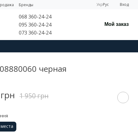
Укр
Рус
Вход
продажа
Бренды
068 360-24-24
095 360-24-24
Мой заказ
073 360-24-24
008880060 черная
 грн
1 950 грн
ення
 места