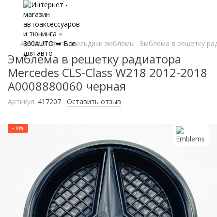
Автологотипы шильдики эмблемы
Эмблема в решетку рад
Эмблема в решетку радиатора
Mercedes CLS-Class W218 2012-2018
A0008880060 черная
Артикул:
417207
Оставить отзыв
−10%