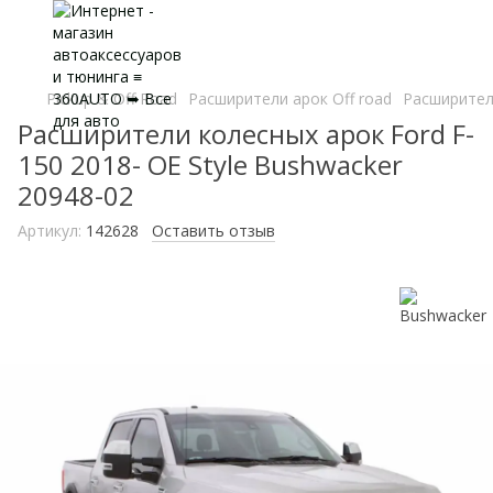
Pickup & Off Road
Расширители арок Off road
Расширители
Расширители колесных арок Ford F-
150 2018- OE Style Bushwacker
20948-02
Артикул:
142628
Оставить отзыв