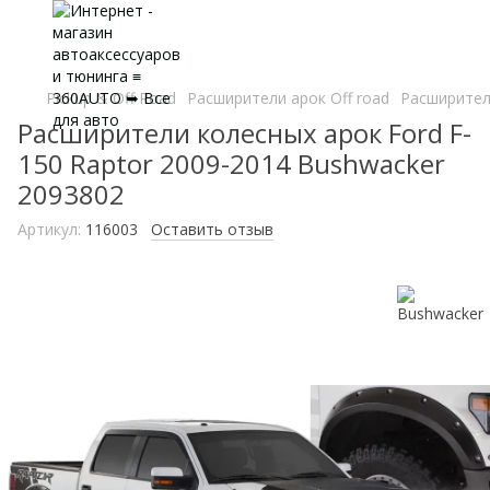
Pickup & Off Road
Расширители арок Off road
Расширители
Расширители колесных арок Ford F-
150 Raptor 2009-2014 Bushwacker
2093802
Артикул:
116003
Оставить отзыв