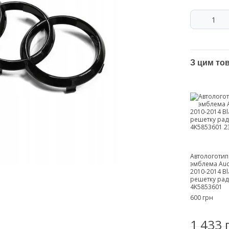
З цим то
Автологотип
эмблема Aud
2010-2014 Bla
решетку ра
4K5853601
600 грн
1 433 