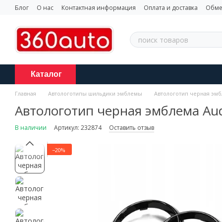
Перейти к основному контенту
Блог
О нас
Контактная информация
Оплата и доставка
Обме
Каталог
Главная
Автологотипы шильдики эмблемы
Автологотип черная эмбл
Автологотип черная эмблема Audi
В наличии
Артикул: 232874
Оставить отзыв
−20%