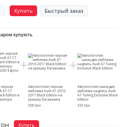
Купить
Быстрый заказ
варом купують
 черная
Автологотип черная
Автологотип шильдик
i A7 C7
эмблема Audi A7 2010-
эмблема надпись Audi
ck Edition в
2017 Black Edition на
A7 Tuning Exclusive Black
диатора
кришку багажника
Edition
500 грн
333 грн
грн
Купить