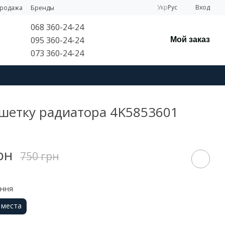
Укр
Рус
Вход
продажа
Бренды
068 360-24-24
095 360-24-24
Мой заказ
073 360-24-24
решетку радиатора 4K5853601
рн
750 грн
ення
 места