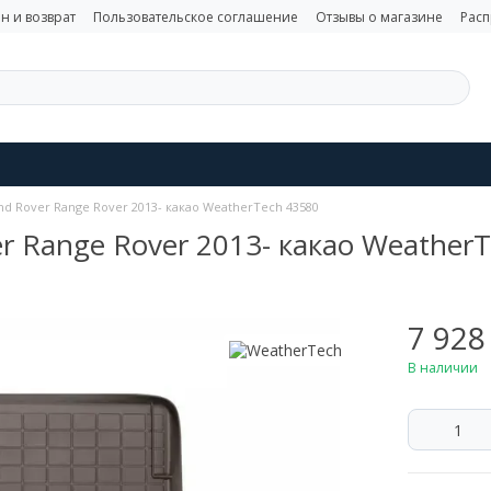
н и возврат
Пользовательское соглашение
Отзывы о магазине
Рас
nd Rover Range Rover 2013- какао WeatherTech 43580
r Range Rover 2013- какао Weather
7 928
В наличии