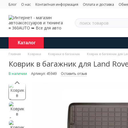
Перейти к основному контенту
Блог
О нас
Контактная информация
Оплата и доставка
Обме
Каталог
Главная
Коврики
Коврики в багажник
Коврик в багажник для La
Коврик в багажник для Land Rove
В наличии
Артикул: 45949
Оставить отзыв