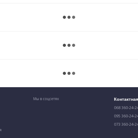
Мы в соцсетях
Контактна
068 360-24-2
095 360-24-2
073 360-24-2
я