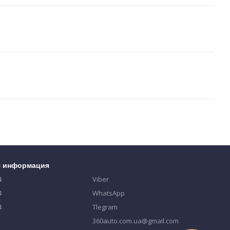
я информация
4
Viber
4
WhatsApp
4
Tlegram
360auto.com.ua@gmail.com