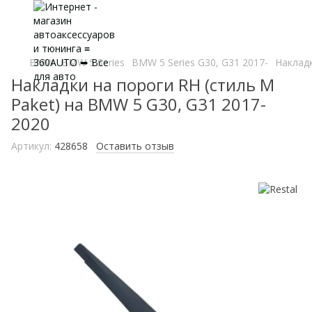
BMW
BMW 5 Series
BMW 5 Series G30, G31 2017-
Накладк
Накладки на пороги RH (стиль M
Paket) на BMW 5 G30, G31 2017-
2020
Артикул:
428658
Оставить отзыв