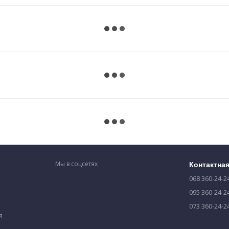
Мы в соцсетях
Контактна
068 360-24-2
095 360-24-2
073 360-24-2
я