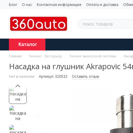
Перейти к основному контенту
Блог
О нас
Контактная информация
Оплата и доставка
Обме
Каталог
Главная
Тюнинг - Экстерьер
Тюнинг выхлопной системы
Насад
Насадка на глушник Akrapovic 
Нет в наличии
Артикул: 320532
Оставить отзыв