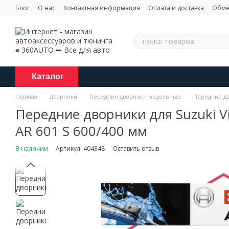
Перейти к основному контенту
Блог
О нас
Контактная информация
Оплата и доставка
Обме
Каталог
Главная
Дворники
Передние дворники модельные
Передние дв
Передние дворники для Suzuki Vi
AR 601 S 600/400 мм
В наличии
Артикул: 404348
Оставить отзыв