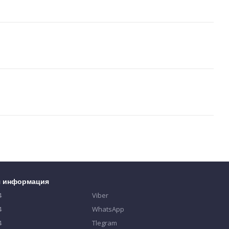
я информация
4
Viber
4
WhatsApp
4
Tlegram