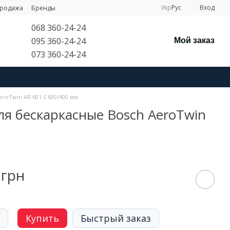
Укр
Рус
Вход
продажа
Бренды
068 360-24-24
095 360-24-24
Мой заказ
073 360-24-24
roTwin AR 601 S 600/400 мм
ля бескаркасные Bosch AeroTwin
 грн
Купить
Быстрый заказ