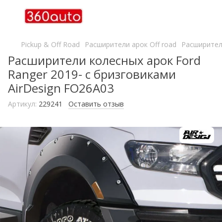
Pickup & Off Road
Расширители арок Off road
Расширители
Расширители колесных арок Ford
Ranger 2019- с бризговиками
AirDesign FO26A03
Артикул:
229241
Оставить отзыв