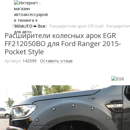
Pickup & Off Road
Расширители арок Off road
Расширители
Расширители колесных арок EGR
FF212050BO для Ford Ranger 2015-
Pocket Style
Артикул:
142599
Оставить отзыв