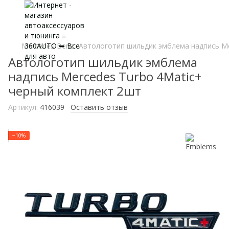
Mercedes-Benz
Автологотип шильдик эмблема надпись Me
Автологотип шильдик эмблема
надпись Mercedes Turbo 4Matic+
черный комплект 2шт
Артикул:
416039
Оставить отзыв
−10%