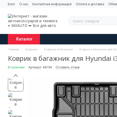
Перейти к основному контенту
Блог
О нас
Контактная информация
Оплата и доставка
Обме
Каталог
Главная
Коврики
Коврики в багажник
Коврик в багажник для Hy
Коврик в багажник для Hyundai 
В наличии
Артикул: 44194
Оставить отзыв