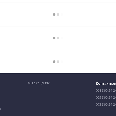
Мы в соцсетях
Контактна
068 360-24-2
095 360-24-2
073 360-24-2
я