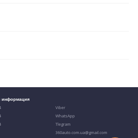
я информация
4
Viber
4
WhatsApp
4
Tlegram
360auto.com.ua@gmail.com